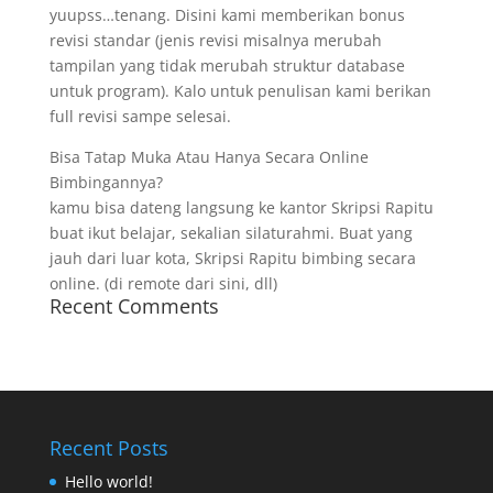
yuupss…tenang. Disini kami memberikan bonus
revisi standar (jenis revisi misalnya merubah
tampilan yang tidak merubah struktur database
untuk program). Kalo untuk penulisan kami berikan
full revisi sampe selesai.
Bisa Tatap Muka Atau Hanya Secara Online
Bimbingannya?
kamu bisa dateng langsung ke kantor Skripsi Rapitu
buat ikut belajar, sekalian silaturahmi. Buat yang
jauh dari luar kota, Skripsi Rapitu bimbing secara
online. (di remote dari sini, dll)
Recent Comments
Recent Posts
Hello world!