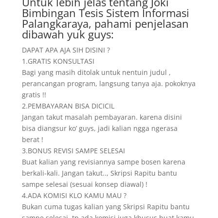
Untuk lebih jelas tentang Joki
Bimbingan Tesis Sistem Informasi
Palangkaraya, pahami penjelasan
dibawah yuk guys:
DAPAT APA AJA SIH DISINI ?
1.GRATIS KONSULTASI
Bagi yang masih ditolak untuk nentuin judul ,
perancangan program, langsung tanya aja. pokoknya
gratis !!
2.PEMBAYARAN BISA DICICIL
Jangan takut masalah pembayaran. karena disini
bisa diangsur ko’ guys, jadi kalian ngga ngerasa
berat !
3.BONUS REVISI SAMPE SELESAI
Buat kalian yang revisiannya sampe bosen karena
berkali-kali. Jangan takut.., Skripsi Rapitu bantu
sampe selesai (sesuai konsep diawal) !
4.ADA KOMISI KLO KAMU MAU ?
Bukan cuma tugas kalian yang Skripsi Rapitu bantu
sampe selesai, tp ada komisi juga khusus buat kamu.