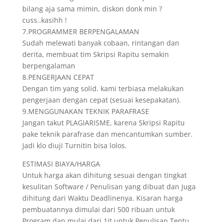
bilang aja sama mimin, diskon donk min ?
cuss..kasihh !
7.PROGRAMMER BERPENGALAMAN
Sudah melewati banyak cobaan, rintangan dan
derita, membuat tim Skripsi Rapitu semakin
berpengalaman
8.PENGERJAAN CEPAT
Dengan tim yang solid. kami terbiasa melakukan
pengerjaan dengan cepat (sesuai kesepakatan).
9.MENGGUNAKAN TEKNIK PARAFRASE
Jangan takut PLAGIARISME, karena Skripsi Rapitu
pake teknik parafrase dan mencantumkan sumber.
Jadi klo diuji Turnitin bisa lolos.
ESTIMASI BIAYA/HARGA
Untuk harga akan dihitung sesuai dengan tingkat
kesulitan Software / Penulisan yang dibuat dan Juga
dihitung dari Waktu Deadlinenya. Kisaran harga
pembuatannya dimulai dari 500 ribuan untuk
Program dan mulai dari 1jt untuk Penulisan.Tentu