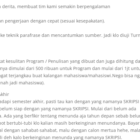
n derita, membuat tim kami semakin berpengalaman
an pengerjaan dengan cepat (sesuai kesepakatan).
ake teknik parafrase dan mencantumkan sumber. Jadi klo diuji Turn
at kesulitan Program / Penulisan yang dibuat dan Juga dihitung da
ya dimulai dari 500 ribuan untuk Program dan mulai dari 1jt unt
angat terjangkau buat kalangan mahasiswa/mahasiswi.Nego bisa n
rnah jadi mahasiswa).
Akhir
api semester akhir, pasti tau kan dengan yang namanya SKRIPSI 
 belum siap dengan yang namanya SKRIPSI. Mulai dari belum ada
. Ada yang berfikir tentang menunda aja tahun depan sebab bel
epot bertubi-tubi klo kalian masih berkeinginan menundanya. Bayar
ggal dengan sahabat-sahabat, malu dengan calon mertua hehe, mal
 kali deh kalo berkeinginan menunda yang namanya SKRIPSI.