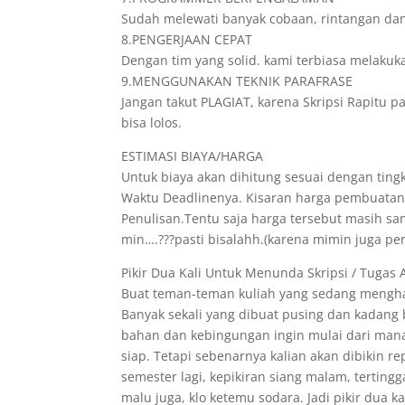
Sudah melewati banyak cobaan, rintangan da
8.PENGERJAAN CEPAT
Dengan tim yang solid. kami terbiasa melakuk
9.MENGGUNAKAN TEKNIK PARAFRASE
Jangan takut PLAGIAT, karena Skripsi Rapitu p
bisa lolos.
ESTIMASI BIAYA/HARGA
Untuk biaya akan dihitung sesuai dengan tingk
Waktu Deadlinenya. Kisaran harga pembuatann
Penulisan.Tentu saja harga tersebut masih s
min….???pasti bisalahh.(karena mimin juga pe
Pikir Dua Kali Untuk Menunda Skripsi / Tugas 
Buat teman-teman kuliah yang sedang menghad
Banyak sekali yang dibuat pusing dan kadang
bahan dan kebingungan ingin mulai dari mana
siap. Tetapi sebenarnya kalian akan dibikin r
semester lagi, kepikiran siang malam, tertin
malu juga, klo ketemu sodara. Jadi pikir dua