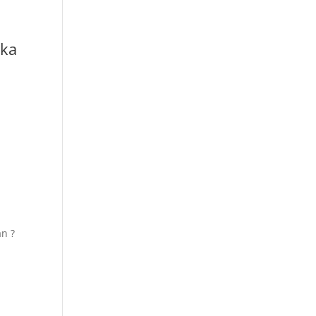
ika
n ?
!