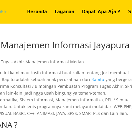
Beranda
Layanan
Dapat Apa Aja ?
S
i Manajemen Informasi Jayapura
n ini kami mau kasih informasi buat kalian tentang Joki membuat
si Rapitu adalah sebuah anak perusahaan dari
Rapitu
yang bergera
nerima Konsultasi / Bimbingan Pembuatan Program Tugas Akhir, Skri
 dan lain-lain. Jadi ngga usah bingung ya teman-teman.
nformatika, Sistem Informasi, Manajemen Informatika, RPL / Semua
n-lain. Untuk jenis programnya kami melayani mulai dari WEB PHP,
SUAL BASIC, C++, ANIMASI, JAVA, SPSS, SMARTPLS dan Lain-lain.
NA ?