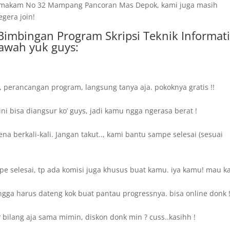
ng makam No 32 Mampang Pancoran Mas Depok, kami juga masih
egera join!
i Bimbingan Program Skripsi Teknik Informat
awah yuk guys:
, perancangan program, langsung tanya aja. pokoknya gratis !!
i bisa diangsur ko’ guys, jadi kamu ngga ngerasa berat !
a berkali-kali. Jangan takut.., kami bantu sampe selesai (sesuai
 selesai, tp ada komisi juga khusus buat kamu. iya kamu! mau ka
gga harus dateng kok buat pantau progressnya. bisa online donk 
bilang aja sama mimin, diskon donk min ? cuss..kasihh !