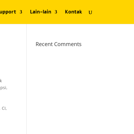
upport
Lain-lain
Kontak
Recent Comments
k
psi,
 CI,