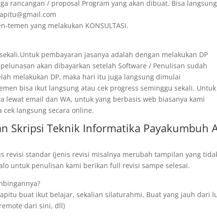
ga rancangan / proposal Program yang akan dibuat. Bisa langsun
irapitu@gmail.com
emen-temen yang melakukan KONSULTASI.
 sekali.Untuk pembayaran jasanya adalah dengan melakukan DP
 pelunasan akan dibayarkan setelah Software / Penulisan sudah
telah melakukan DP, maka hari itu juga langsung dimulai
men bisa ikut langsung atau cek progress seminggu sekali. Untuk
ya lewat email dan WA, untuk yang berbasis web biasanya kami
a cek langsung secara online.
n Skripsi Teknik Informatika Payakumbuh 
revisi standar (jenis revisi misalnya merubah tampilan yang tida
o untuk penulisan kami berikan full revisi sampe selesai.
imbingannya?
pitu buat ikut belajar, sekalian silaturahmi. Buat yang jauh dari l
remote dari sini, dll)