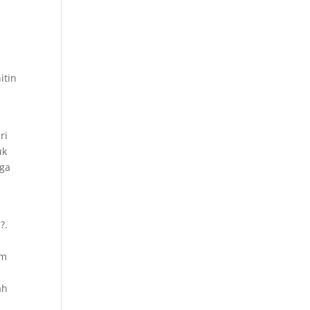
itin
ri
uk
gga
?.
um
ah