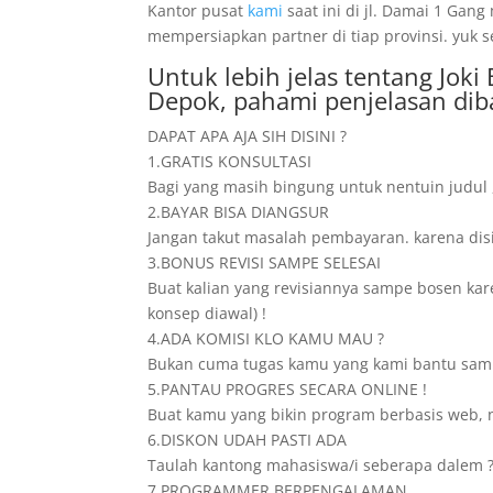
Kantor pusat
kami
saat ini di jl. Damai 1 Ga
mempersiapkan partner di tiap provinsi. yuk s
Untuk lebih jelas tentang Jok
Depok, pahami penjelasan dib
DAPAT APA AJA SIH DISINI ?
1.GRATIS KONSULTASI
Bagi yang masih bingung untuk nentuin judul 
2.BAYAR BISA DIANGSUR
Jangan takut masalah pembayaran. karena disin
3.BONUS REVISI SAMPE SELESAI
Buat kalian yang revisiannya sampe bosen karen
konsep diawal) !
4.ADA KOMISI KLO KAMU MAU ?
Bukan cuma tugas kamu yang kami bantu sampe
5.PANTAU PROGRES SECARA ONLINE !
Buat kamu yang bikin program berbasis web, n
6.DISKON UDAH PASTI ADA
Taulah kantong mahasiswa/i seberapa dalem ? 
7.PROGRAMMER BERPENGALAMAN