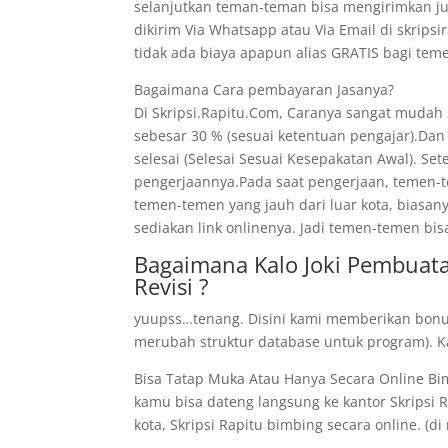
selanjutkan teman-teman bisa mengirimkan ju
dikirim Via Whatsapp atau Via Email di skrips
tidak ada biaya apapun alias GRATIS bagi t
Bagaimana Cara pembayaran Jasanya?
Di Skripsi.Rapitu.Com, Caranya sangat mudah
sebesar 30 % (sesuai ketentuan pengajar).Dan
selesai (Selesai Sesuai Kesepakatan Awal). Se
pengerjaannya.Pada saat pengerjaan, temen-te
temen-temen yang jauh dari luar kota, biasan
sediakan link onlinenya. Jadi temen-temen bis
Bagaimana Kalo Joki Pembuata
Revisi ?
yuupss…tenang. Disini kami memberikan bonus 
merubah struktur database untuk program). Kal
Bisa Tatap Muka Atau Hanya Secara Online B
kamu bisa dateng langsung ke kantor Skripsi Ra
kota, Skripsi Rapitu bimbing secara online. (di 