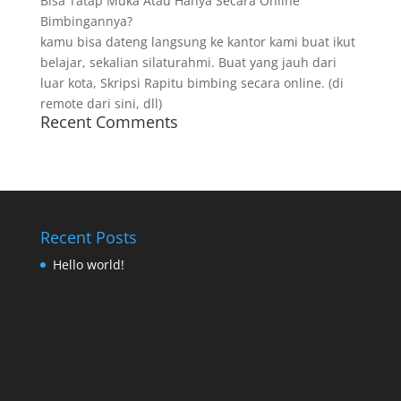
Bisa Tatap Muka Atau Hanya Secara Online
Bimbingannya?
kamu bisa dateng langsung ke kantor kami buat ikut
belajar, sekalian silaturahmi. Buat yang jauh dari
luar kota, Skripsi Rapitu bimbing secara online. (di
remote dari sini, dll)
Recent Comments
Recent Posts
Hello world!