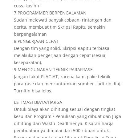
cuss..kasihh !
7.PROGRAMMER BERPENGALAMAN
Sudah melewati banyak cobaan, rintangan dan
derita, membuat tim Skripsi Rapitu semakin
berpengalaman
8.PENGERJAAN CEPAT
Dengan tim yang solid. Skripsi Rapitu terbiasa
melakukan pengerjaan dengan cepat (sesuai
kesepakatan).
9.MENGGUNAKAN TEKNIK PARAFRASE
Jangan takut PLAGIAT, karena kami pake teknik
parafrase dan mencantumkan sumber. Jadi klo diuji
Turnitin bisa lolos.
ESTIMASI BIAYA/HARGA
Untuk biaya akan dihitung sesuai dengan tingkat
kesulitan Program / Penulisan yang dibuat dan Juga
dihitung dari Waktu Deadlinenya. Kisaran harga
pembuatannya dimulai dari 500 ribuan untuk
Program dan mulai dari 1jt untuk Penulisan.Tentu