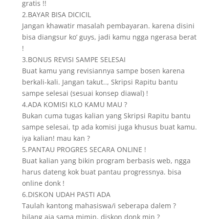
gratis !!
2.BAYAR BISA DICICIL
Jangan khawatir masalah pembayaran. karena disini
bisa diangsur ko’ guys, jadi kamu ngga ngerasa berat
!
3.BONUS REVISI SAMPE SELESAI
Buat kamu yang revisiannya sampe bosen karena
berkali-kali. Jangan takut.., Skripsi Rapitu bantu
sampe selesai (sesuai konsep diawal) !
4.ADA KOMISI KLO KAMU MAU ?
Bukan cuma tugas kalian yang Skripsi Rapitu bantu
sampe selesai, tp ada komisi juga khusus buat kamu.
iya kalian! mau kan ?
5.PANTAU PROGRES SECARA ONLINE !
Buat kalian yang bikin program berbasis web, ngga
harus dateng kok buat pantau progressnya. bisa
online donk !
6.DISKON UDAH PASTI ADA
Taulah kantong mahasiswa/i seberapa dalem ?
bilang aja sama mimin, diskon donk min ?