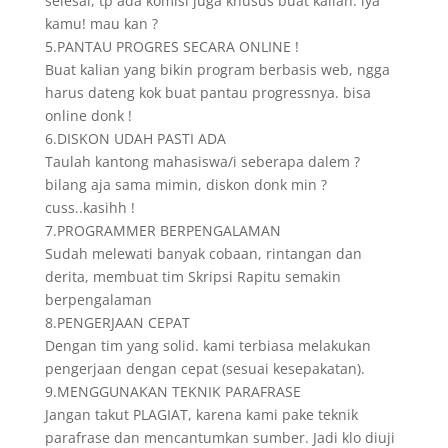
selesai, tp ada komisi juga khusus buat kalian. iya
kamu! mau kan ?
5.PANTAU PROGRES SECARA ONLINE !
Buat kalian yang bikin program berbasis web, ngga
harus dateng kok buat pantau progressnya. bisa
online donk !
6.DISKON UDAH PASTI ADA
Taulah kantong mahasiswa/i seberapa dalem ?
bilang aja sama mimin, diskon donk min ?
cuss..kasihh !
7.PROGRAMMER BERPENGALAMAN
Sudah melewati banyak cobaan, rintangan dan
derita, membuat tim Skripsi Rapitu semakin
berpengalaman
8.PENGERJAAN CEPAT
Dengan tim yang solid. kami terbiasa melakukan
pengerjaan dengan cepat (sesuai kesepakatan).
9.MENGGUNAKAN TEKNIK PARAFRASE
Jangan takut PLAGIAT, karena kami pake teknik
parafrase dan mencantumkan sumber. Jadi klo diuji