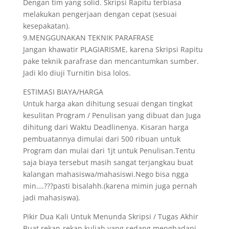
Dengan tim yang solid. Skripsi Rapitu terbiasa
melakukan pengerjaan dengan cepat (sesuai
kesepakatan).
9.MENGGUNAKAN TEKNIK PARAFRASE
Jangan khawatir PLAGIARISME, karena Skripsi Rapitu
pake teknik parafrase dan mencantumkan sumber.
Jadi klo diuji Turnitin bisa lolos.
ESTIMASI BIAYA/HARGA
Untuk harga akan dihitung sesuai dengan tingkat
kesulitan Program / Penulisan yang dibuat dan Juga
dihitung dari Waktu Deadlinenya. Kisaran harga
pembuatannya dimulai dari 500 ribuan untuk
Program dan mulai dari 1jt untuk Penulisan.Tentu
saja biaya tersebut masih sangat terjangkau buat
kalangan mahasiswa/mahasiswi.Nego bisa ngga
min….???pasti bisalahh.(karena mimin juga pernah
jadi mahasiswa).
Pikir Dua Kali Untuk Menunda Skripsi / Tugas Akhir
Buat rekan-rekan kuliah yang sedang menghadapi