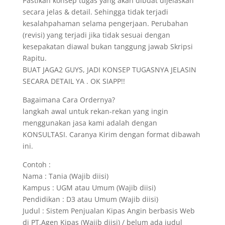
Pastikan konsep tugas yang akan dibuat dijelaskan
secara jelas & detail. Sehingga tidak terjadi
kesalahpahaman selama pengerjaan. Perubahan
(revisi) yang terjadi jika tidak sesuai dengan
kesepakatan diawal bukan tanggung jawab Skripsi
Rapitu.
BUAT JAGA2 GUYS, JADI KONSEP TUGASNYA JELASIN
SECARA DETAIL YA . OK SIAPP!!
Bagaimana Cara Ordernya?
langkah awal untuk rekan-rekan yang ingin
menggunakan jasa kami adalah dengan
KONSULTASI. Caranya Kirim dengan format dibawah
ini.
Contoh :
Nama : Tania (Wajib diisi)
Kampus : UGM atau Umum (Wajib diisi)
Pendidikan : D3 atau Umum (Wajib diisi)
Judul : Sistem Penjualan Kipas Angin berbasis Web
di PT.Agen Kipas (Wajib diisi) / belum ada judul