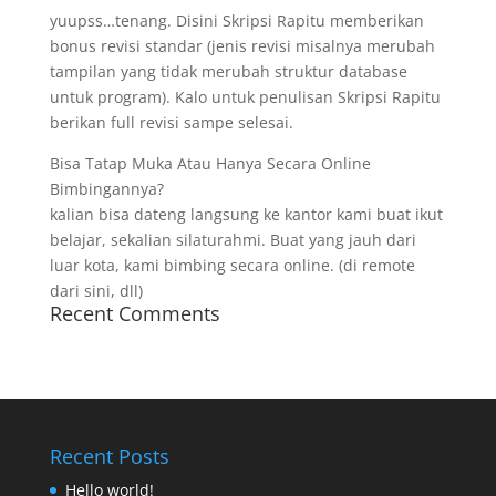
yuupss…tenang. Disini Skripsi Rapitu memberikan
bonus revisi standar (jenis revisi misalnya merubah
tampilan yang tidak merubah struktur database
untuk program). Kalo untuk penulisan Skripsi Rapitu
berikan full revisi sampe selesai.
Bisa Tatap Muka Atau Hanya Secara Online
Bimbingannya?
kalian bisa dateng langsung ke kantor kami buat ikut
belajar, sekalian silaturahmi. Buat yang jauh dari
luar kota, kami bimbing secara online. (di remote
dari sini, dll)
Recent Comments
Recent Posts
Hello world!