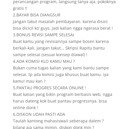
perancangan program, langsung tanya aja. pokoknya
gratis !!
2.BAYAR BISA DIANGSUR
Jangan takut masalah pembayaran. karena disini
bisa dicicil ko’ guys, jadi kalian ngga ngerasa berat !
3.BONUS REVISI SAMPE SELESAI
Buat kamu yang revisiannya sampe bosen karena
berkali-kali. Jangan takut.., Skripsi Rapitu bantu
sampe selesai (sesuai konsep diawal) !
4.ADA KOMISI KLO KAMU MAU ?
Bukan cuma tugas kalian yang kami bantu sampe
selesai, tp ada komisi juga khusus buat kamu. iya
kamu! mau kan ?
5.PANTAU PROGRES SECARA ONLINE !
Buat kalian yang bikin program berbasis web, ngga
harus dateng kok buat pantau progressnya. bisa
online donk !
6.DISKON UDAH PASTI ADA
Taulah kantong mahasiswa/i seberapa dalem ?
bilang aja sama mimin, diskon donk min ?