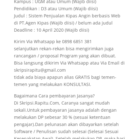
Kampus : UGM atau Umum (Wajib diisi)
Pendidikan : D3 atau Umum (Wajib diisi)
Judul : Sistem Penjualan Kipas Angin berbasis Web
di PT.Agen Kipas (Wajib diisi) / belum ada judul
Deadline : 10 April 2020 (Wajib diisi)
Kirim Via Whatsapp ke 0898 6851 381
selanjutkan rekan-rekan bisa mengirimkan juga
rancangan / proposal Program yang akan dibuat.
Bisa langsung dikirim Via Whatsapp atau Via Email di
skripsirapitu@gmail.com
tidak ada biaya apapun alias GRATIS bagi temen-
temen yang melakukan KONSULTASI.
Bagaimana Cara pembayaran Jasanya?
Di Skripsi.Rapitu.Com, Caranya sangat mudah
sekali.Untuk pembayaran jasanya adalah dengan
melakukan DP sebesar 30 % (sesuai ketentuan
pengajar).Dan pelunasan akan dibayarkan setelah
Software / Penulisan sudah selesai (Selesai Sesuai
Kesepakatan Awal). Setelah melakukan DP, maka hari