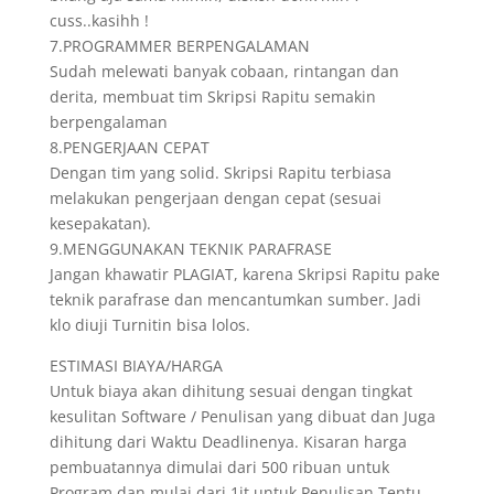
cuss..kasihh !
7.PROGRAMMER BERPENGALAMAN
Sudah melewati banyak cobaan, rintangan dan
derita, membuat tim Skripsi Rapitu semakin
berpengalaman
8.PENGERJAAN CEPAT
Dengan tim yang solid. Skripsi Rapitu terbiasa
melakukan pengerjaan dengan cepat (sesuai
kesepakatan).
9.MENGGUNAKAN TEKNIK PARAFRASE
Jangan khawatir PLAGIAT, karena Skripsi Rapitu pake
teknik parafrase dan mencantumkan sumber. Jadi
klo diuji Turnitin bisa lolos.
ESTIMASI BIAYA/HARGA
Untuk biaya akan dihitung sesuai dengan tingkat
kesulitan Software / Penulisan yang dibuat dan Juga
dihitung dari Waktu Deadlinenya. Kisaran harga
pembuatannya dimulai dari 500 ribuan untuk
Program dan mulai dari 1jt untuk Penulisan.Tentu