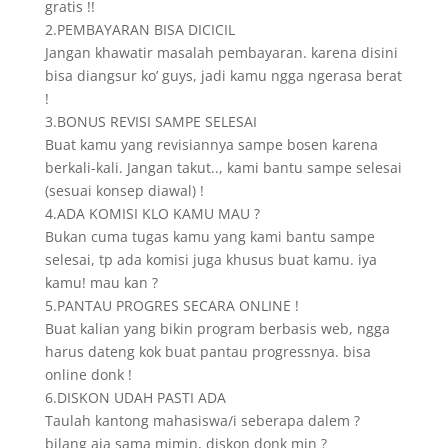
gratis !!
2.PEMBAYARAN BISA DICICIL
Jangan khawatir masalah pembayaran. karena disini
bisa diangsur ko’ guys, jadi kamu ngga ngerasa berat
!
3.BONUS REVISI SAMPE SELESAI
Buat kamu yang revisiannya sampe bosen karena
berkali-kali. Jangan takut.., kami bantu sampe selesai
(sesuai konsep diawal) !
4.ADA KOMISI KLO KAMU MAU ?
Bukan cuma tugas kamu yang kami bantu sampe
selesai, tp ada komisi juga khusus buat kamu. iya
kamu! mau kan ?
5.PANTAU PROGRES SECARA ONLINE !
Buat kalian yang bikin program berbasis web, ngga
harus dateng kok buat pantau progressnya. bisa
online donk !
6.DISKON UDAH PASTI ADA
Taulah kantong mahasiswa/i seberapa dalem ?
bilang aja sama mimin, diskon donk min ?