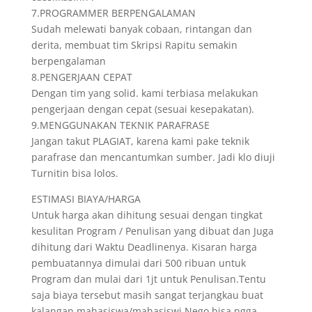
7.PROGRAMMER BERPENGALAMAN
Sudah melewati banyak cobaan, rintangan dan
derita, membuat tim Skripsi Rapitu semakin
berpengalaman
8.PENGERJAAN CEPAT
Dengan tim yang solid. kami terbiasa melakukan
pengerjaan dengan cepat (sesuai kesepakatan).
9.MENGGUNAKAN TEKNIK PARAFRASE
Jangan takut PLAGIAT, karena kami pake teknik
parafrase dan mencantumkan sumber. Jadi klo diuji
Turnitin bisa lolos.
ESTIMASI BIAYA/HARGA
Untuk harga akan dihitung sesuai dengan tingkat
kesulitan Program / Penulisan yang dibuat dan Juga
dihitung dari Waktu Deadlinenya. Kisaran harga
pembuatannya dimulai dari 500 ribuan untuk
Program dan mulai dari 1jt untuk Penulisan.Tentu
saja biaya tersebut masih sangat terjangkau buat
kalangan mahasiswa/mahasiswi.Nego bisa ngga