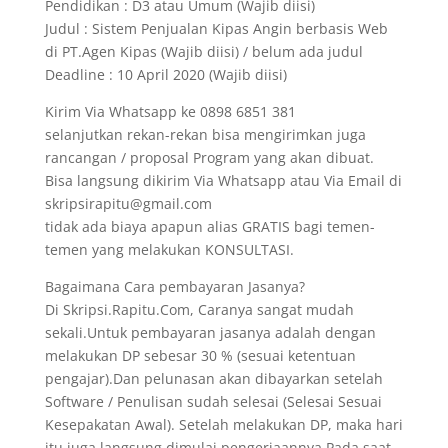
Pendidikan : D3 atau Umum (Wajib diisi)
Judul : Sistem Penjualan Kipas Angin berbasis Web
di PT.Agen Kipas (Wajib diisi) / belum ada judul
Deadline : 10 April 2020 (Wajib diisi)
Kirim Via Whatsapp ke 0898 6851 381
selanjutkan rekan-rekan bisa mengirimkan juga
rancangan / proposal Program yang akan dibuat.
Bisa langsung dikirim Via Whatsapp atau Via Email di
skripsirapitu@gmail.com
tidak ada biaya apapun alias GRATIS bagi temen-
temen yang melakukan KONSULTASI.
Bagaimana Cara pembayaran Jasanya?
Di Skripsi.Rapitu.Com, Caranya sangat mudah
sekali.Untuk pembayaran jasanya adalah dengan
melakukan DP sebesar 30 % (sesuai ketentuan
pengajar).Dan pelunasan akan dibayarkan setelah
Software / Penulisan sudah selesai (Selesai Sesuai
Kesepakatan Awal). Setelah melakukan DP, maka hari
itu juga langsung dimulai pengerjaannya.Pada saat