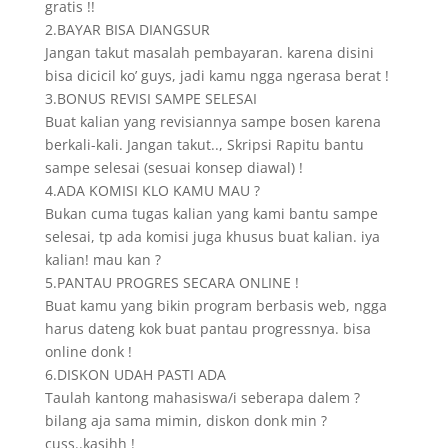
gratis !!
2.BAYAR BISA DIANGSUR
Jangan takut masalah pembayaran. karena disini
bisa dicicil ko’ guys, jadi kamu ngga ngerasa berat !
3.BONUS REVISI SAMPE SELESAI
Buat kalian yang revisiannya sampe bosen karena
berkali-kali. Jangan takut.., Skripsi Rapitu bantu
sampe selesai (sesuai konsep diawal) !
4.ADA KOMISI KLO KAMU MAU ?
Bukan cuma tugas kalian yang kami bantu sampe
selesai, tp ada komisi juga khusus buat kalian. iya
kalian! mau kan ?
5.PANTAU PROGRES SECARA ONLINE !
Buat kamu yang bikin program berbasis web, ngga
harus dateng kok buat pantau progressnya. bisa
online donk !
6.DISKON UDAH PASTI ADA
Taulah kantong mahasiswa/i seberapa dalem ?
bilang aja sama mimin, diskon donk min ?
cuss..kasihh !