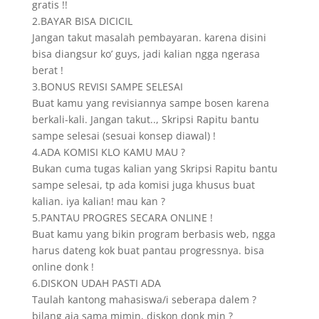
gratis !!
2.BAYAR BISA DICICIL
Jangan takut masalah pembayaran. karena disini
bisa diangsur ko’ guys, jadi kalian ngga ngerasa
berat !
3.BONUS REVISI SAMPE SELESAI
Buat kamu yang revisiannya sampe bosen karena
berkali-kali. Jangan takut.., Skripsi Rapitu bantu
sampe selesai (sesuai konsep diawal) !
4.ADA KOMISI KLO KAMU MAU ?
Bukan cuma tugas kalian yang Skripsi Rapitu bantu
sampe selesai, tp ada komisi juga khusus buat
kalian. iya kalian! mau kan ?
5.PANTAU PROGRES SECARA ONLINE !
Buat kamu yang bikin program berbasis web, ngga
harus dateng kok buat pantau progressnya. bisa
online donk !
6.DISKON UDAH PASTI ADA
Taulah kantong mahasiswa/i seberapa dalem ?
bilang aja sama mimin, diskon donk min ?