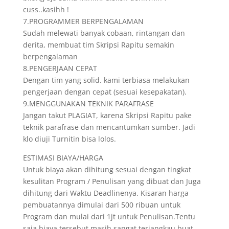
cuss..kasihh !
7.PROGRAMMER BERPENGALAMAN
Sudah melewati banyak cobaan, rintangan dan
derita, membuat tim Skripsi Rapitu semakin
berpengalaman
8.PENGERJAAN CEPAT
Dengan tim yang solid. kami terbiasa melakukan
pengerjaan dengan cepat (sesuai kesepakatan).
9.MENGGUNAKAN TEKNIK PARAFRASE
Jangan takut PLAGIAT, karena Skripsi Rapitu pake
teknik parafrase dan mencantumkan sumber. Jadi
klo diuji Turnitin bisa lolos.
ESTIMASI BIAYA/HARGA
Untuk biaya akan dihitung sesuai dengan tingkat
kesulitan Program / Penulisan yang dibuat dan Juga
dihitung dari Waktu Deadlinenya. Kisaran harga
pembuatannya dimulai dari 500 ribuan untuk
Program dan mulai dari 1jt untuk Penulisan.Tentu
saja biaya tersebut masih sangat terjangkau buat