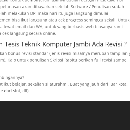
 pelunasan akan dibayarkan setelah Software / Penulisan sudah
telah melakukan DP, maka hari itu juga langsung dimulai
men bisa ikut langsung atau cek progress seminggu sekali. Untuk
ya lewat email dan WA, untuk yang berbasis web biasanya kami
a cek langsung secara online.
 Tesis Teknik Komputer Jambi Ada Revisi ?
kan bonus revisi standar (jenis revisi misalnya merubah tampilan
). Kalo untuk penulisan Skripsi Rapitu berikan full revisi sampe
imbingannya?
ikut belajar, sekalian silaturahmi. Buat yang jauh dari luar kota,
 dari sini, dll)