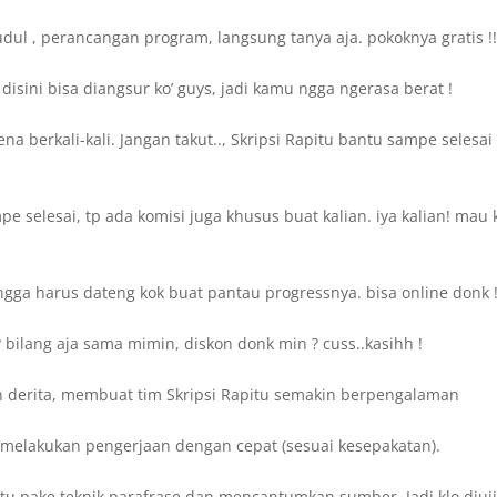
dul , perancangan program, langsung tanya aja. pokoknya gratis !
sini bisa diangsur ko’ guys, jadi kamu ngga ngerasa berat !
a berkali-kali. Jangan takut.., Skripsi Rapitu bantu sampe selesai
 selesai, tp ada komisi juga khusus buat kalian. iya kalian! mau 
gga harus dateng kok buat pantau progressnya. bisa online donk 
bilang aja sama mimin, diskon donk min ? cuss..kasihh !
 derita, membuat tim Skripsi Rapitu semakin berpengalaman
sa melakukan pengerjaan dengan cepat (sesuai kesepakatan).
itu pake teknik parafrase dan mencantumkan sumber. Jadi klo diuj