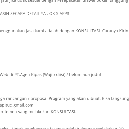
rjadi jika tidak sesuai dengan kesepakatan diawal bukan tanggung
SIN SECARA DETAIL YA . OK SIAPP!!
menggunakan jasa kami adalah dengan KONSULTASI. Caranya Kiri
Web di PT.Agen Kipas (Wajib diisi) / belum ada judul
ga rancangan / proposal Program yang akan dibuat. Bisa langsun
irapitu@gmail.com
emen-temen yang melakukan KONSULTASI.
 sekali.Untuk pembayaran jasanya adalah dengan melakukan DP