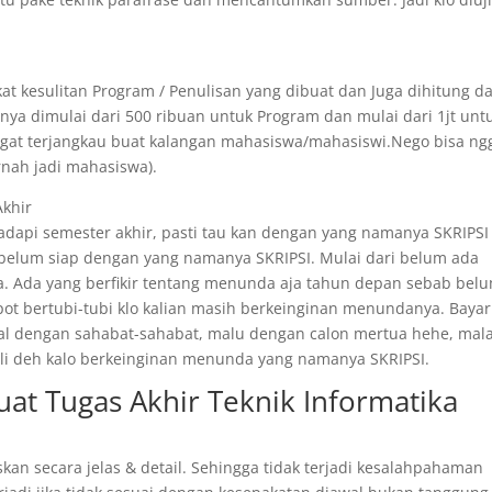
at kesulitan Program / Penulisan yang dibuat dan Juga dihitung da
ya dimulai dari 500 ribuan untuk Program dan mulai dari 1jt unt
angat terjangkau buat kalangan mahasiswa/mahasiswi.Nego bisa ng
rnah jadi mahasiswa).
Akhir
api semester akhir, pasti tau kan dengan yang namanya SKRIPSI 
 belum siap dengan yang namanya SKRIPSI. Mulai dari belum ada
. Ada yang berfikir tentang menunda aja tahun depan sebab bel
epot bertubi-tubi klo kalian masih berkeinginan menundanya. Bayar
ggal dengan sahabat-sahabat, malu dengan calon mertua hehe, mal
 kali deh kalo berkeinginan menunda yang namanya SKRIPSI.
uat Tugas Akhir Teknik Informatika
skan secara jelas & detail. Sehingga tidak terjadi kesalahpahaman