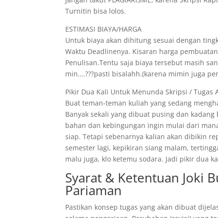
Turnitin bisa lolos.
ESTIMASI BIAYA/HARGA
Untuk biaya akan dihitung sesuai dengan tingk
Waktu Deadlinenya. Kisaran harga pembuatann
Penulisan.Tentu saja biaya tersebut masih s
min….???pasti bisalahh.(karena mimin juga pe
Pikir Dua Kali Untuk Menunda Skripsi / Tugas 
Buat teman-teman kuliah yang sedang menghad
Banyak sekali yang dibuat pusing dan kadang
bahan dan kebingungan ingin mulai dari mana
siap. Tetapi sebenarnya kalian akan dibikin r
semester lagi, kepikiran siang malam, tertin
malu juga, klo ketemu sodara. Jadi pikir dua
Syarat & Ketentuan Joki B
Pariaman
Pastikan konsep tugas yang akan dibuat dijela