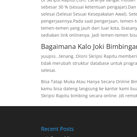
sebesar 30 % (sesuai ketentuan pengajar).Dan
selesai (Selesai Sesuai Kesepakatan Awal). Se
pengerjaannya.Pada saat pengerjaan, temen-te
temen-temen yang jauh dari luar kota, biasan
sediakan link onlinenya. Jadi temen-temen bis
Bagaimana Kalo Joki Bimbingan
yuupss…tenang. Disini Skripsi Rapitu memberi
tidak merubah struktur database untuk program
selesai.
Bisa Tatap Muka Atau Hanya Secara Online B
kamu bisa dateng langsung ke kantor kami buat 
Skripsi Rapitu bimbing secara online. (di remote
Recent Posts