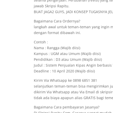
selama pengerjaan. Perubahan (revisi) yang te
jawab Skripsi Rapitu.
BUAT JAGA2 GUYS, JADI KONSEP TUGASNYA JELA
Bagaimana Cara Ordernya?
langkah awal untuk teman-teman yang ingin 
dengan format dibawah ini.
Contoh :
Nama : Rangga (Wajib diisi)
Kampus : UGM atau Umum (Wajib diisi)
Pendidikan : D3 atau Umum (Wajib diisi)
Judul : Sistem Penjualan Kipas Angin berbasis 
Deadline : 10 April 2020 (Wajib diisi)
Kirim Via Whatsapp ke 0898 6851 381
selanjutkan teman-teman bisa mengirimkan ju
dikirim Via Whatsapp atau Via Email di skrips
tidak ada biaya apapun alias GRATIS bagi t
Bagaimana Cara pembayaran Jasanya?
Di Skripsi.Rapitu.Com, Caranya sangat mudah