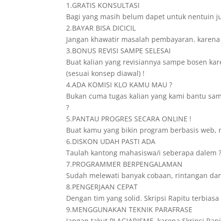
1.GRATIS KONSULTASI
Bagi yang masih belum dapet untuk nentuin ju
2.BAYAR BISA DICICIL
Jangan khawatir masalah pembayaran. karena di
3.BONUS REVISI SAMPE SELESAI
Buat kalian yang revisiannya sampe bosen karen
(sesuai konsep diawal) !
4.ADA KOMISI KLO KAMU MAU ?
Bukan cuma tugas kalian yang kami bantu sampe
?
5.PANTAU PROGRES SECARA ONLINE !
Buat kamu yang bikin program berbasis web, n
6.DISKON UDAH PASTI ADA
Taulah kantong mahasiswa/i seberapa dalem ? 
7.PROGRAMMER BERPENGALAMAN
Sudah melewati banyak cobaan, rintangan dan
8.PENGERJAAN CEPAT
Dengan tim yang solid. Skripsi Rapitu terbia
9.MENGGUNAKAN TEKNIK PARAFRASE
Jangan takut PLAGIARISME, karena Skripsi Rap