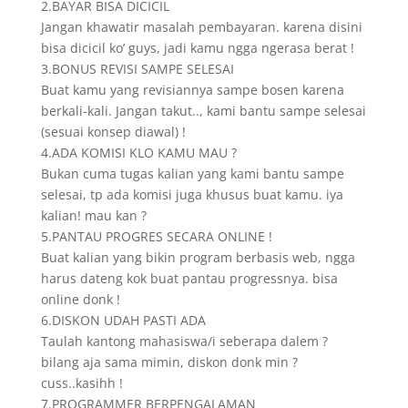
2.BAYAR BISA DICICIL
Jangan khawatir masalah pembayaran. karena disini
bisa dicicil ko’ guys, jadi kamu ngga ngerasa berat !
3.BONUS REVISI SAMPE SELESAI
Buat kamu yang revisiannya sampe bosen karena
berkali-kali. Jangan takut.., kami bantu sampe selesai
(sesuai konsep diawal) !
4.ADA KOMISI KLO KAMU MAU ?
Bukan cuma tugas kalian yang kami bantu sampe
selesai, tp ada komisi juga khusus buat kamu. iya
kalian! mau kan ?
5.PANTAU PROGRES SECARA ONLINE !
Buat kalian yang bikin program berbasis web, ngga
harus dateng kok buat pantau progressnya. bisa
online donk !
6.DISKON UDAH PASTI ADA
Taulah kantong mahasiswa/i seberapa dalem ?
bilang aja sama mimin, diskon donk min ?
cuss..kasihh !
7.PROGRAMMER BERPENGALAMAN