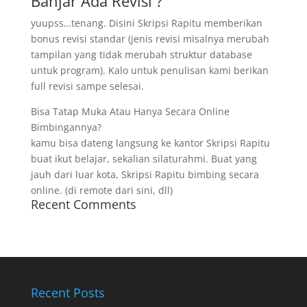
Banjar Ada Revisi ?
yuupss…tenang. Disini Skripsi Rapitu memberikan
bonus revisi standar (jenis revisi misalnya merubah
tampilan yang tidak merubah struktur database
untuk program). Kalo untuk penulisan kami berikan
full revisi sampe selesai.
Bisa Tatap Muka Atau Hanya Secara Online
Bimbingannya?
kamu bisa dateng langsung ke kantor Skripsi Rapitu
buat ikut belajar, sekalian silaturahmi. Buat yang
jauh dari luar kota, Skripsi Rapitu bimbing secara
online. (di remote dari sini, dll)
Recent Comments
Recent Posts