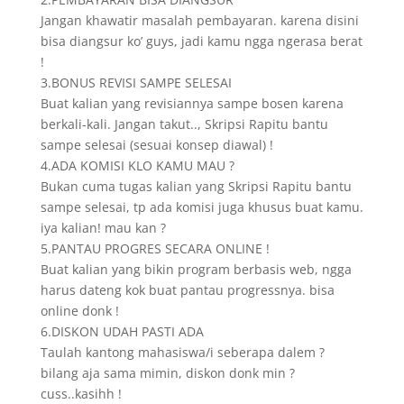
Jangan khawatir masalah pembayaran. karena disini
bisa diangsur ko’ guys, jadi kamu ngga ngerasa berat
!
3.BONUS REVISI SAMPE SELESAI
Buat kalian yang revisiannya sampe bosen karena
berkali-kali. Jangan takut.., Skripsi Rapitu bantu
sampe selesai (sesuai konsep diawal) !
4.ADA KOMISI KLO KAMU MAU ?
Bukan cuma tugas kalian yang Skripsi Rapitu bantu
sampe selesai, tp ada komisi juga khusus buat kamu.
iya kalian! mau kan ?
5.PANTAU PROGRES SECARA ONLINE !
Buat kalian yang bikin program berbasis web, ngga
harus dateng kok buat pantau progressnya. bisa
online donk !
6.DISKON UDAH PASTI ADA
Taulah kantong mahasiswa/i seberapa dalem ?
bilang aja sama mimin, diskon donk min ?
cuss..kasihh !