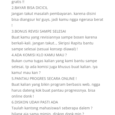
gratis !!
2.BAYAR BISA DICICIL
Jangan takut masalah pembayaran. karena disini
bisa diangsur ko’ guys, jadi kamu ngga ngerasa berat
!
3.BONUS REVISI SAMPE SELESAI
Buat kamu yang revisiannya sampe bosen karena
berkali-kali. Jangan takut.., Skripsi Rapitu bantu
sampe selesai (sesuai konsep diawal) !
4.ADA KOMISI KLO KAMU MAU ?
Bukan cuma tugas kalian yang kami bantu sampe
selesai, tp ada komisi juga khusus buat kalian. iya
kamu! mau kan ?
5.PANTAU PROGRES SECARA ONLINE !
Buat kalian yang bikin program berbasis web, ngga
harus dateng kok buat pantau progressnya. bisa
online donk !
6.DISKON UDAH PASTI ADA
Taulah kantong mahasiswa/i seberapa dalem ?
bilang aja sama mimin, diskon donk min ?