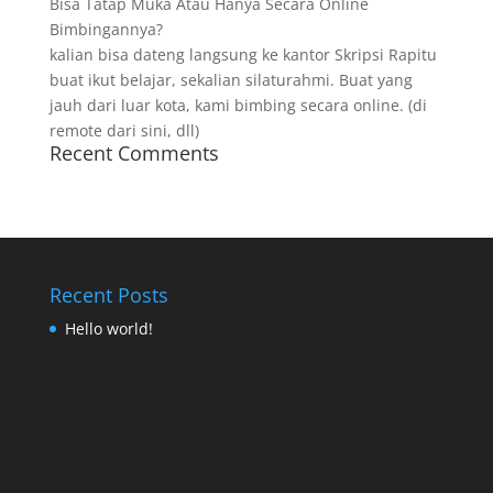
Bisa Tatap Muka Atau Hanya Secara Online
Bimbingannya?
kalian bisa dateng langsung ke kantor Skripsi Rapitu
buat ikut belajar, sekalian silaturahmi. Buat yang
jauh dari luar kota, kami bimbing secara online. (di
remote dari sini, dll)
Recent Comments
Recent Posts
Hello world!