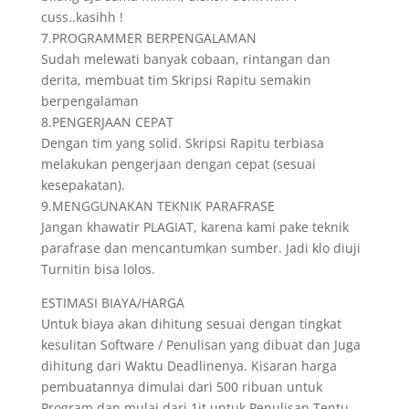
cuss..kasihh !
7.PROGRAMMER BERPENGALAMAN
Sudah melewati banyak cobaan, rintangan dan
derita, membuat tim Skripsi Rapitu semakin
berpengalaman
8.PENGERJAAN CEPAT
Dengan tim yang solid. Skripsi Rapitu terbiasa
melakukan pengerjaan dengan cepat (sesuai
kesepakatan).
9.MENGGUNAKAN TEKNIK PARAFRASE
Jangan khawatir PLAGIAT, karena kami pake teknik
parafrase dan mencantumkan sumber. Jadi klo diuji
Turnitin bisa lolos.
ESTIMASI BIAYA/HARGA
Untuk biaya akan dihitung sesuai dengan tingkat
kesulitan Software / Penulisan yang dibuat dan Juga
dihitung dari Waktu Deadlinenya. Kisaran harga
pembuatannya dimulai dari 500 ribuan untuk
Program dan mulai dari 1jt untuk Penulisan.Tentu