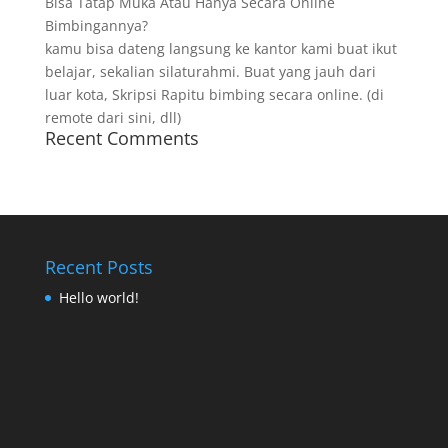
Bisa Tatap Muka Atau Hanya Secara Online
Bimbingannya?
kamu bisa dateng langsung ke kantor kami buat ikut
belajar, sekalian silaturahmi. Buat yang jauh dari
luar kota, Skripsi Rapitu bimbing secara online. (di
remote dari sini, dll)
Recent Comments
Recent Posts
Hello world!