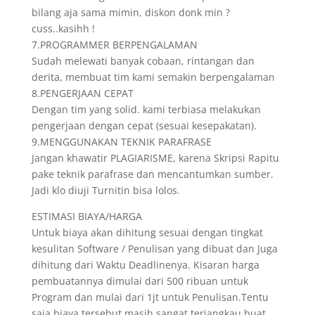
bilang aja sama mimin, diskon donk min ?
cuss..kasihh !
7.PROGRAMMER BERPENGALAMAN
Sudah melewati banyak cobaan, rintangan dan
derita, membuat tim kami semakin berpengalaman
8.PENGERJAAN CEPAT
Dengan tim yang solid. kami terbiasa melakukan
pengerjaan dengan cepat (sesuai kesepakatan).
9.MENGGUNAKAN TEKNIK PARAFRASE
Jangan khawatir PLAGIARISME, karena Skripsi Rapitu
pake teknik parafrase dan mencantumkan sumber.
Jadi klo diuji Turnitin bisa lolos.
ESTIMASI BIAYA/HARGA
Untuk biaya akan dihitung sesuai dengan tingkat
kesulitan Software / Penulisan yang dibuat dan Juga
dihitung dari Waktu Deadlinenya. Kisaran harga
pembuatannya dimulai dari 500 ribuan untuk
Program dan mulai dari 1jt untuk Penulisan.Tentu
saja biaya tersebut masih sangat terjangkau buat