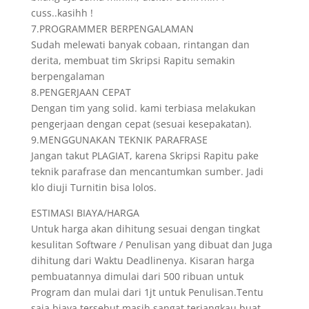
cuss..kasihh !
7.PROGRAMMER BERPENGALAMAN
Sudah melewati banyak cobaan, rintangan dan
derita, membuat tim Skripsi Rapitu semakin
berpengalaman
8.PENGERJAAN CEPAT
Dengan tim yang solid. kami terbiasa melakukan
pengerjaan dengan cepat (sesuai kesepakatan).
9.MENGGUNAKAN TEKNIK PARAFRASE
Jangan takut PLAGIAT, karena Skripsi Rapitu pake
teknik parafrase dan mencantumkan sumber. Jadi
klo diuji Turnitin bisa lolos.
ESTIMASI BIAYA/HARGA
Untuk harga akan dihitung sesuai dengan tingkat
kesulitan Software / Penulisan yang dibuat dan Juga
dihitung dari Waktu Deadlinenya. Kisaran harga
pembuatannya dimulai dari 500 ribuan untuk
Program dan mulai dari 1jt untuk Penulisan.Tentu
saja biaya tersebut masih sangat terjangkau buat