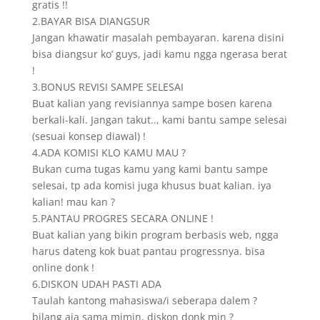
gratis !!
2.BAYAR BISA DIANGSUR
Jangan khawatir masalah pembayaran. karena disini
bisa diangsur ko’ guys, jadi kamu ngga ngerasa berat
!
3.BONUS REVISI SAMPE SELESAI
Buat kalian yang revisiannya sampe bosen karena
berkali-kali. Jangan takut.., kami bantu sampe selesai
(sesuai konsep diawal) !
4.ADA KOMISI KLO KAMU MAU ?
Bukan cuma tugas kamu yang kami bantu sampe
selesai, tp ada komisi juga khusus buat kalian. iya
kalian! mau kan ?
5.PANTAU PROGRES SECARA ONLINE !
Buat kalian yang bikin program berbasis web, ngga
harus dateng kok buat pantau progressnya. bisa
online donk !
6.DISKON UDAH PASTI ADA
Taulah kantong mahasiswa/i seberapa dalem ?
bilang aja sama mimin, diskon donk min ?