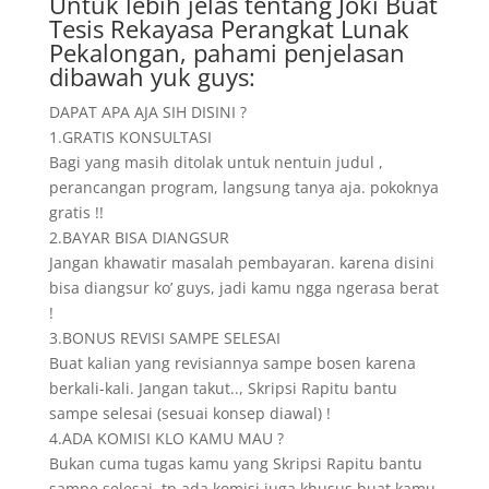
Untuk lebih jelas tentang Joki Buat
Tesis Rekayasa Perangkat Lunak
Pekalongan, pahami penjelasan
dibawah yuk guys:
DAPAT APA AJA SIH DISINI ?
1.GRATIS KONSULTASI
Bagi yang masih ditolak untuk nentuin judul ,
perancangan program, langsung tanya aja. pokoknya
gratis !!
2.BAYAR BISA DIANGSUR
Jangan khawatir masalah pembayaran. karena disini
bisa diangsur ko’ guys, jadi kamu ngga ngerasa berat
!
3.BONUS REVISI SAMPE SELESAI
Buat kalian yang revisiannya sampe bosen karena
berkali-kali. Jangan takut.., Skripsi Rapitu bantu
sampe selesai (sesuai konsep diawal) !
4.ADA KOMISI KLO KAMU MAU ?
Bukan cuma tugas kamu yang Skripsi Rapitu bantu
sampe selesai, tp ada komisi juga khusus buat kamu.