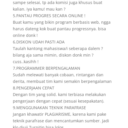
sampe selesai, tp ada komisi juga khusus buat
kalian. iya kamu! mau kan ?
5.PANTAU PROGRES SECARA ONLINE !
Buat kamu yang bikin program berbasis web, ngga
harus dateng kok buat pantau progressnya. bisa
online donk !
6.DISKON UDAH PASTI ADA
Taulah kantong mahasiswa/i seberapa dalem ?
bilang aja sama mimin, diskon donk min ?
cuss..kasihh !
7.PROGRAMMER BERPENGALAMAN
Sudah melewati banyak cobaan, rintangan dan
derita, membuat tim kami semakin berpengalaman
8.PENGERJAAN CEPAT
Dengan tim yang solid. kami terbiasa melakukan
pengerjaan dengan cepat (sesuai kesepakatan).
9.MENGGUNAKAN TEKNIK PARAFRASE
Jangan khawatir PLAGIARISME, karena kami pake
teknik parafrase dan mencantumkan sumber. Jadi
klo diuji Turnitin bisa lolos.