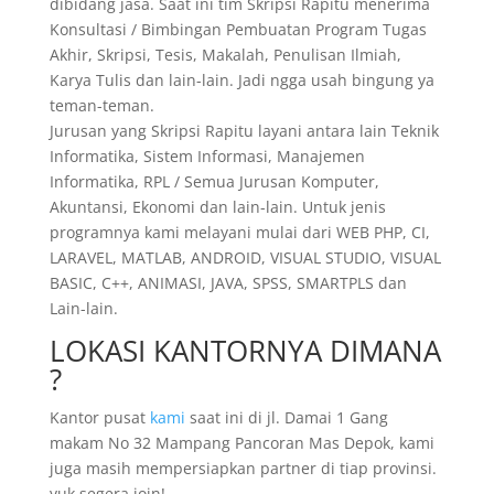
dibidang jasa. Saat ini tim Skripsi Rapitu menerima
Konsultasi / Bimbingan Pembuatan Program Tugas
Akhir, Skripsi, Tesis, Makalah, Penulisan Ilmiah,
Karya Tulis dan lain-lain. Jadi ngga usah bingung ya
teman-teman.
Jurusan yang Skripsi Rapitu layani antara lain Teknik
Informatika, Sistem Informasi, Manajemen
Informatika, RPL / Semua Jurusan Komputer,
Akuntansi, Ekonomi dan lain-lain. Untuk jenis
programnya kami melayani mulai dari WEB PHP, CI,
LARAVEL, MATLAB, ANDROID, VISUAL STUDIO, VISUAL
BASIC, C++, ANIMASI, JAVA, SPSS, SMARTPLS dan
Lain-lain.
LOKASI KANTORNYA DIMANA
?
Kantor pusat
kami
saat ini di jl. Damai 1 Gang
makam No 32 Mampang Pancoran Mas Depok, kami
juga masih mempersiapkan partner di tiap provinsi.
yuk segera join!