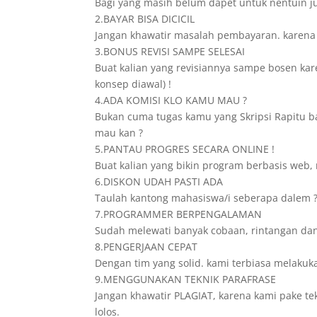
Bagi yang masih belum dapet untuk nentuin ju
2.BAYAR BISA DICICIL
Jangan khawatir masalah pembayaran. karena dis
3.BONUS REVISI SAMPE SELESAI
Buat kalian yang revisiannya sampe bosen karen
konsep diawal) !
4.ADA KOMISI KLO KAMU MAU ?
Bukan cuma tugas kamu yang Skripsi Rapitu ba
mau kan ?
5.PANTAU PROGRES SECARA ONLINE !
Buat kalian yang bikin program berbasis web, 
6.DISKON UDAH PASTI ADA
Taulah kantong mahasiswa/i seberapa dalem ? 
7.PROGRAMMER BERPENGALAMAN
Sudah melewati banyak cobaan, rintangan dan
8.PENGERJAAN CEPAT
Dengan tim yang solid. kami terbiasa melakuk
9.MENGGUNAKAN TEKNIK PARAFRASE
Jangan khawatir PLAGIAT, karena kami pake te
lolos.