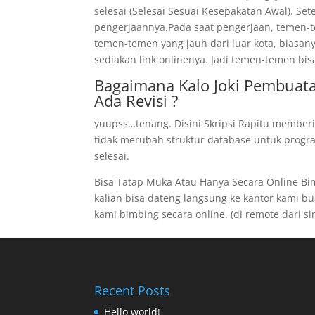
selesai (Selesai Sesuai Kesepakatan Awal). Se
pengerjaannya.Pada saat pengerjaan, temen-te
temen-temen yang jauh dari luar kota, biasan
sediakan link onlinenya. Jadi temen-temen bis
Bagaimana Kalo Joki Pembuata
Ada Revisi ?
yuupss…tenang. Disini Skripsi Rapitu memberi
tidak merubah struktur database untuk program
selesai.
Bisa Tatap Muka Atau Hanya Secara Online B
kalian bisa dateng langsung ke kantor kami buat
kami bimbing secara online. (di remote dari sini
Recent Posts
Hello world!