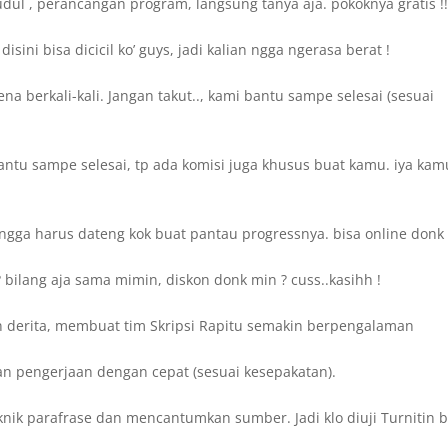
dul , perancangan program, langsung tanya aja. pokoknya gratis !
ini bisa dicicil ko’ guys, jadi kalian ngga ngerasa berat !
a berkali-kali. Jangan takut.., kami bantu sampe selesai (sesuai
ntu sampe selesai, tp ada komisi juga khusus buat kamu. iya kam
ngga harus dateng kok buat pantau progressnya. bisa online donk 
bilang aja sama mimin, diskon donk min ? cuss..kasihh !
 derita, membuat tim Skripsi Rapitu semakin berpengalaman
an pengerjaan dengan cepat (sesuai kesepakatan).
knik parafrase dan mencantumkan sumber. Jadi klo diuji Turnitin b