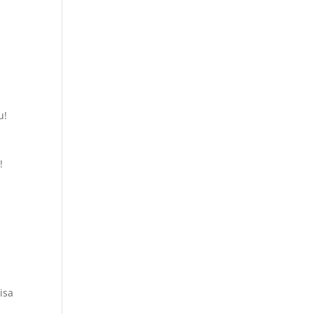
!
u!
!
isa