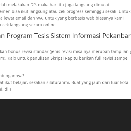
telah melakukan DP, maka hari itu juga langsung dimulai
men bisa ikut langsung atau cek progress seminggu sekali. Untuk
ya lewat email dan WA, untuk yang berbasis web biasanya kami
a cek langsung secara online.
n Program Tesis Sistem Informasi Pekanba
kan bonus revisi standar (jenis revisi misalnya merubah tampilan
). Kalo untuk penulisan Skripsi Rapitu berikan full revisi sampe
imbingannya?
 ikut belajar, sekalian silaturahmi. Buat yang jauh dari luar kota,
, dll)