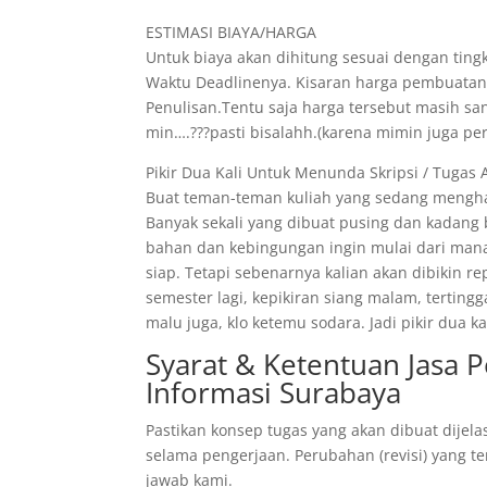
ESTIMASI BIAYA/HARGA
Untuk biaya akan dihitung sesuai dengan tingk
Waktu Deadlinenya. Kisaran harga pembuatann
Penulisan.Tentu saja harga tersebut masih s
min….???pasti bisalahh.(karena mimin juga pe
Pikir Dua Kali Untuk Menunda Skripsi / Tugas 
Buat teman-teman kuliah yang sedang menghad
Banyak sekali yang dibuat pusing dan kadang
bahan dan kebingungan ingin mulai dari mana
siap. Tetapi sebenarnya kalian akan dibikin r
semester lagi, kepikiran siang malam, tertin
malu juga, klo ketemu sodara. Jadi pikir dua
Syarat & Ketentuan Jasa
Informasi Surabaya
Pastikan konsep tugas yang akan dibuat dijela
selama pengerjaan. Perubahan (revisi) yang te
jawab kami.