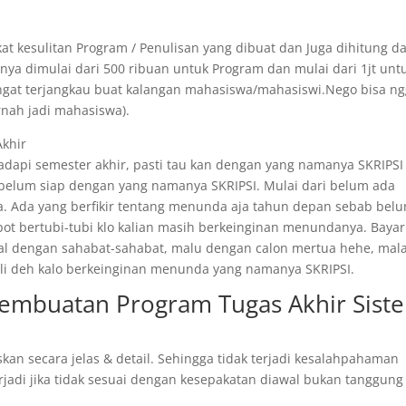
at kesulitan Program / Penulisan yang dibuat dan Juga dihitung da
ya dimulai dari 500 ribuan untuk Program dan mulai dari 1jt unt
angat terjangkau buat kalangan mahasiswa/mahasiswi.Nego bisa n
rnah jadi mahasiswa).
Akhir
api semester akhir, pasti tau kan dengan yang namanya SKRIPSI 
 belum siap dengan yang namanya SKRIPSI. Mulai dari belum ada
. Ada yang berfikir tentang menunda aja tahun depan sebab bel
epot bertubi-tubi klo kalian masih berkeinginan menundanya. Bayar
ggal dengan sahabat-sahabat, malu dengan calon mertua hehe, mal
 kali deh kalo berkeinginan menunda yang namanya SKRIPSI.
 Pembuatan Program Tugas Akhir Sist
skan secara jelas & detail. Sehingga tidak terjadi kesalahpahaman
rjadi jika tidak sesuai dengan kesepakatan diawal bukan tanggung