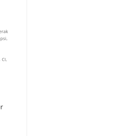
erak
psi,
 CI,
r