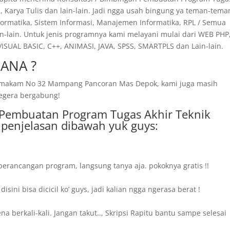
ah, Karya Tulis dan lain-lain. Jadi ngga usah bingung ya teman-tema
nformatika, Sistem Informasi, Manajemen Informatika, RPL / Semua
n-lain. Untuk jenis programnya kami melayani mulai dari WEB PHP,
SUAL BASIC, C++, ANIMASI, JAVA, SPSS, SMARTPLS dan Lain-lain.
ANA ?
ng makam No 32 Mampang Pancoran Mas Depok, kami juga masih
segera bergabung!
a Pembuatan Program Tugas Akhir Teknik
 penjelasan dibawah yuk guys:
 perancangan program, langsung tanya aja. pokoknya gratis !!
ini bisa dicicil ko’ guys, jadi kalian ngga ngerasa berat !
 berkali-kali. Jangan takut.., Skripsi Rapitu bantu sampe selesai