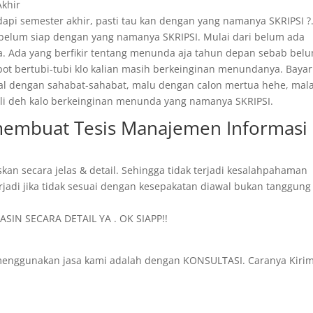
Akhir
api semester akhir, pasti tau kan dengan yang namanya SKRIPSI ?
 belum siap dengan yang namanya SKRIPSI. Mulai dari belum ada
. Ada yang berfikir tentang menunda aja tahun depan sebab bel
epot bertubi-tubi klo kalian masih berkeinginan menundanya. Bayar
ggal dengan sahabat-sahabat, malu dengan calon mertua hehe, mal
 kali deh kalo berkeinginan menunda yang namanya SKRIPSI.
 membuat Tesis Manajemen Informasi
skan secara jelas & detail. Sehingga tidak terjadi kesalahpahaman
rjadi jika tidak sesuai dengan kesepakatan diawal bukan tanggung
SIN SECARA DETAIL YA . OK SIAPP!!
menggunakan jasa kami adalah dengan KONSULTASI. Caranya Kiri