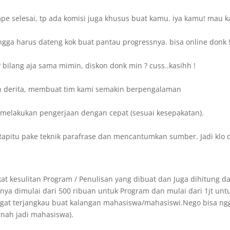
e selesai, tp ada komisi juga khusus buat kamu. iya kamu! mau k
gga harus dateng kok buat pantau progressnya. bisa online donk 
bilang aja sama mimin, diskon donk min ? cuss..kasihh !
n derita, membuat tim kami semakin berpengalaman
sa melakukan pengerjaan dengan cepat (sesuai kesepakatan).
Rapitu pake teknik parafrase dan mencantumkan sumber. Jadi klo d
at kesulitan Program / Penulisan yang dibuat dan Juga dihitung da
ya dimulai dari 500 ribuan untuk Program dan mulai dari 1jt unt
angat terjangkau buat kalangan mahasiswa/mahasiswi.Nego bisa ng
rnah jadi mahasiswa).