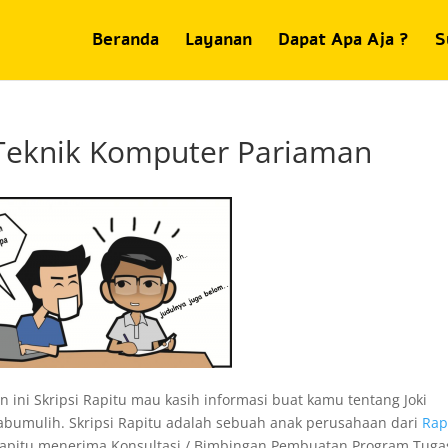
Beranda
Layanan
Dapat Apa Aja ?
S
 Teknik Komputer Pariaman
 ini Skripsi Rapitu mau kasih informasi buat kamu tentang Joki
abumulih. Skripsi Rapitu adalah sebuah anak perusahaan dari
Rap
si Rapitu menerima Konsultasi / Bimbingan Pembuatan Program Tuga