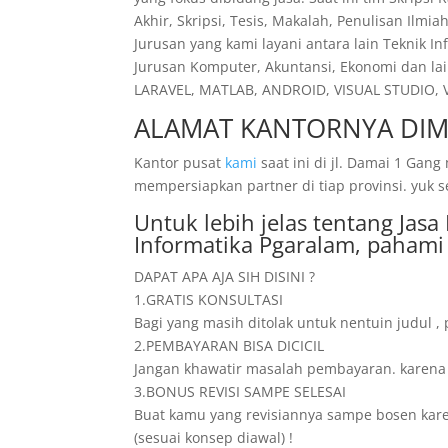
Akhir, Skripsi, Tesis, Makalah, Penulisan Ilmi
Jurusan yang kami layani antara lain Teknik I
Jurusan Komputer, Akuntansi, Ekonomi dan lai
LARAVEL, MATLAB, ANDROID, VISUAL STUDIO, VI
ALAMAT KANTORNYA DIM
Kantor pusat
kami
saat ini di jl. Damai 1 Ga
mempersiapkan partner di tiap provinsi. yuk 
Untuk lebih jelas tentang Jas
Informatika Pgaralam, pahami
DAPAT APA AJA SIH DISINI ?
1.GRATIS KONSULTASI
Bagi yang masih ditolak untuk nentuin judul ,
2.PEMBAYARAN BISA DICICIL
Jangan khawatir masalah pembayaran. karena dis
3.BONUS REVISI SAMPE SELESAI
Buat kamu yang revisiannya sampe bosen karena
(sesuai konsep diawal) !