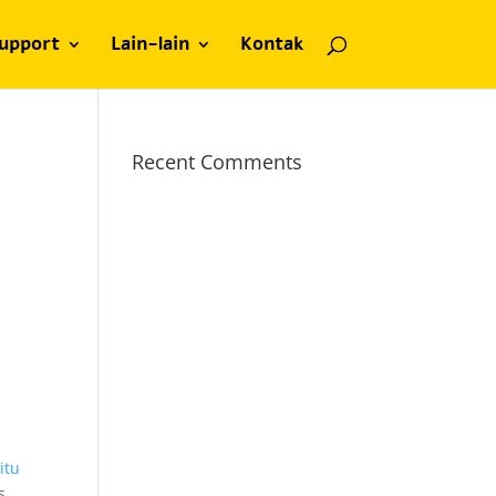
upport
Lain-lain
Kontak
Recent Comments
itu
s