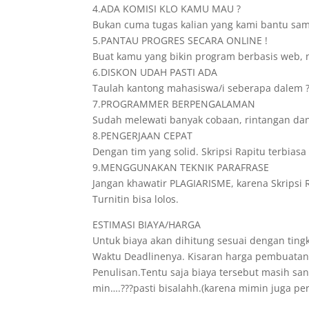
4.ADA KOMISI KLO KAMU MAU ?
Bukan cuma tugas kalian yang kami bantu samp
5.PANTAU PROGRES SECARA ONLINE !
Buat kamu yang bikin program berbasis web, n
6.DISKON UDAH PASTI ADA
Taulah kantong mahasiswa/i seberapa dalem ? 
7.PROGRAMMER BERPENGALAMAN
Sudah melewati banyak cobaan, rintangan da
8.PENGERJAAN CEPAT
Dengan tim yang solid. Skripsi Rapitu terbia
9.MENGGUNAKAN TEKNIK PARAFRASE
Jangan khawatir PLAGIARISME, karena Skripsi 
Turnitin bisa lolos.
ESTIMASI BIAYA/HARGA
Untuk biaya akan dihitung sesuai dengan tingk
Waktu Deadlinenya. Kisaran harga pembuatann
Penulisan.Tentu saja biaya tersebut masih s
min….???pasti bisalahh.(karena mimin juga pe