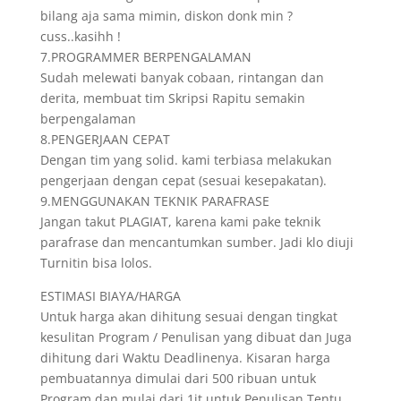
bilang aja sama mimin, diskon donk min ?
cuss..kasihh !
7.PROGRAMMER BERPENGALAMAN
Sudah melewati banyak cobaan, rintangan dan
derita, membuat tim Skripsi Rapitu semakin
berpengalaman
8.PENGERJAAN CEPAT
Dengan tim yang solid. kami terbiasa melakukan
pengerjaan dengan cepat (sesuai kesepakatan).
9.MENGGUNAKAN TEKNIK PARAFRASE
Jangan takut PLAGIAT, karena kami pake teknik
parafrase dan mencantumkan sumber. Jadi klo diuji
Turnitin bisa lolos.
ESTIMASI BIAYA/HARGA
Untuk harga akan dihitung sesuai dengan tingkat
kesulitan Program / Penulisan yang dibuat dan Juga
dihitung dari Waktu Deadlinenya. Kisaran harga
pembuatannya dimulai dari 500 ribuan untuk
Program dan mulai dari 1jt untuk Penulisan.Tentu