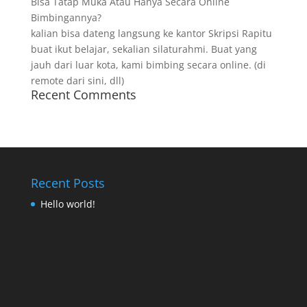
Bisa Tatap Muka Atau Hanya Secara Online
Bimbingannya?
kalian bisa dateng langsung ke kantor Skripsi Rapitu
buat ikut belajar, sekalian silaturahmi. Buat yang
jauh dari luar kota, kami bimbing secara online. (di
remote dari sini, dll)
Recent Comments
Recent Posts
Hello world!