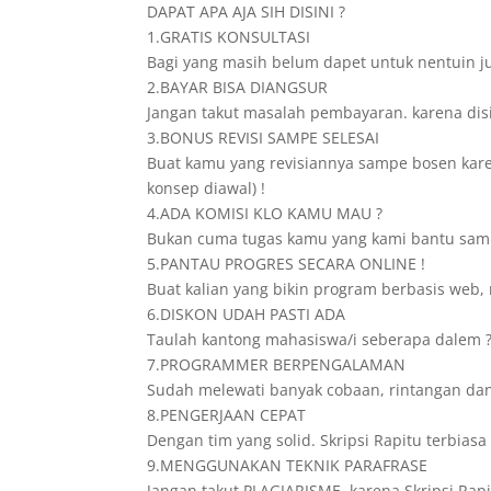
DAPAT APA AJA SIH DISINI ?
1.GRATIS KONSULTASI
Bagi yang masih belum dapet untuk nentuin ju
2.BAYAR BISA DIANGSUR
Jangan takut masalah pembayaran. karena disini
3.BONUS REVISI SAMPE SELESAI
Buat kamu yang revisiannya sampe bosen karena
konsep diawal) !
4.ADA KOMISI KLO KAMU MAU ?
Bukan cuma tugas kamu yang kami bantu sampe
5.PANTAU PROGRES SECARA ONLINE !
Buat kalian yang bikin program berbasis web, 
6.DISKON UDAH PASTI ADA
Taulah kantong mahasiswa/i seberapa dalem ? 
7.PROGRAMMER BERPENGALAMAN
Sudah melewati banyak cobaan, rintangan dan
8.PENGERJAAN CEPAT
Dengan tim yang solid. Skripsi Rapitu terbia
9.MENGGUNAKAN TEKNIK PARAFRASE
Jangan takut PLAGIARISME, karena Skripsi Rap