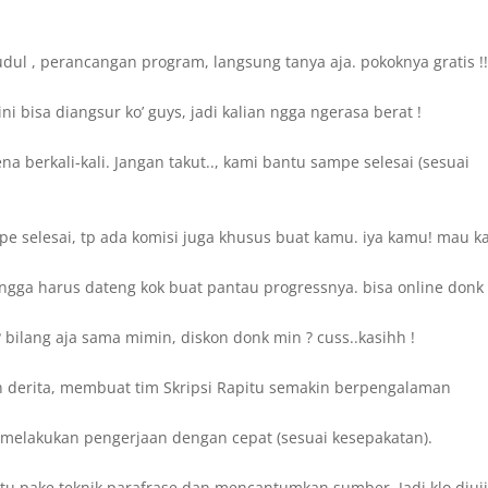
dul , perancangan program, langsung tanya aja. pokoknya gratis !
 bisa diangsur ko’ guys, jadi kalian ngga ngerasa berat !
 berkali-kali. Jangan takut.., kami bantu sampe selesai (sesuai
 selesai, tp ada komisi juga khusus buat kamu. iya kamu! mau ka
ngga harus dateng kok buat pantau progressnya. bisa online donk 
bilang aja sama mimin, diskon donk min ? cuss..kasihh !
 derita, membuat tim Skripsi Rapitu semakin berpengalaman
sa melakukan pengerjaan dengan cepat (sesuai kesepakatan).
itu pake teknik parafrase dan mencantumkan sumber. Jadi klo diuj