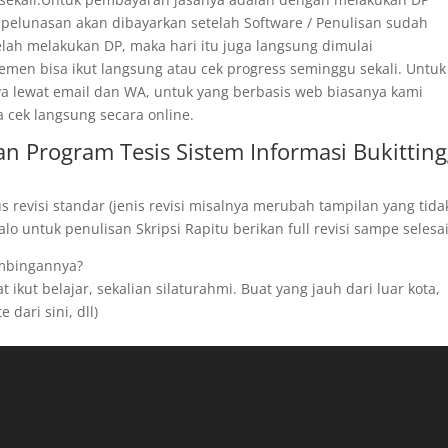
 pelunasan akan dibayarkan setelah Software / Penulisan sudah
telah melakukan DP, maka hari itu juga langsung dimulai
men bisa ikut langsung atau cek progress seminggu sekali. Untuk
ya lewat email dan WA, untuk yang berbasis web biasanya kami
a cek langsung secara online.
n Program Tesis Sistem Informasi Bukitting
revisi standar (jenis revisi misalnya merubah tampilan yang tida
o untuk penulisan Skripsi Rapitu berikan full revisi sampe selesai
imbingannya?
ikut belajar, sekalian silaturahmi. Buat yang jauh dari luar kota,
 dari sini, dll)