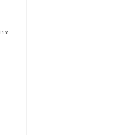
irim
g