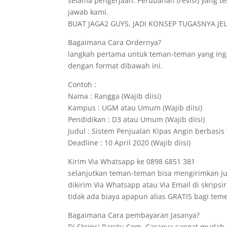
selama pengerjaan. Perubahan (revisi) yang te
jawab kami.
BUAT JAGA2 GUYS, JADI KONSEP TUGASNYA JELA
Bagaimana Cara Ordernya?
langkah pertama untuk teman-teman yang ing
dengan format dibawah ini.
Contoh :
Nama : Rangga (Wajib diisi)
Kampus : UGM atau Umum (Wajib diisi)
Pendidikan : D3 atau Umum (Wajib diisi)
Judul : Sistem Penjualan Kipas Angin berbasis 
Deadline : 10 April 2020 (Wajib diisi)
Kirim Via Whatsapp ke 0898 6851 381
selanjutkan teman-teman bisa mengirimkan ju
dikirim Via Whatsapp atau Via Email di skrips
tidak ada biaya apapun alias GRATIS bagi t
Bagaimana Cara pembayaran Jasanya?
Di Skripsi.Rapitu.Com, Caranya sangat mudah