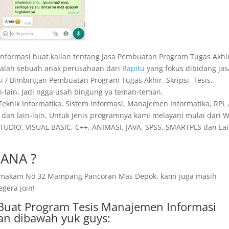
 informasi buat kalian tentang Jasa Pembuatan Program Tugas Akhi
adalah sebuah anak perusahaan dari
Rapitu
yang fokus dibidang jas
si / Bimbingan Pembuatan Program Tugas Akhir, Skripsi, Tesis,
in-lain. Jadi ngga usah bingung ya teman-teman.
 Teknik Informatika, Sistem Informasi, Manajemen Informatika, RPL 
dan lain-lain. Untuk jenis programnya kami melayani mulai dari 
TUDIO, VISUAL BASIC, C++, ANIMASI, JAVA, SPSS, SMARTPLS dan Lai
ANA ?
ng makam No 32 Mampang Pancoran Mas Depok, kami juga masih
egera join!
i Buat Program Tesis Manajemen Informasi
an dibawah yuk guys: