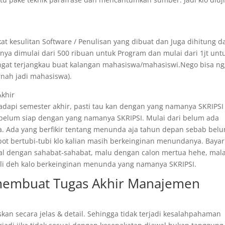
at kesulitan Software / Penulisan yang dibuat dan Juga dihitung da
ya dimulai dari 500 ribuan untuk Program dan mulai dari 1jt unt
angat terjangkau buat kalangan mahasiswa/mahasiswi.Nego bisa n
rnah jadi mahasiswa).
Akhir
api semester akhir, pasti tau kan dengan yang namanya SKRIPSI 
 belum siap dengan yang namanya SKRIPSI. Mulai dari belum ada
. Ada yang berfikir tentang menunda aja tahun depan sebab bel
epot bertubi-tubi klo kalian masih berkeinginan menundanya. Bayar
ggal dengan sahabat-sahabat, malu dengan calon mertua hehe, mal
 kali deh kalo berkeinginan menunda yang namanya SKRIPSI.
 membuat Tugas Akhir Manajemen
skan secara jelas & detail. Sehingga tidak terjadi kesalahpahaman