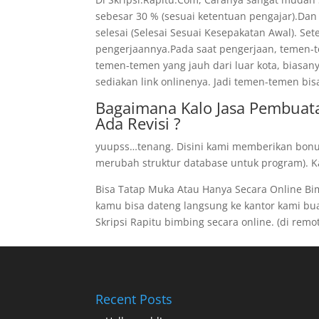
sebesar 30 % (sesuai ketentuan pengajar).Dan
selesai (Selesai Sesuai Kesepakatan Awal). Se
pengerjaannya.Pada saat pengerjaan, temen-te
temen-temen yang jauh dari luar kota, biasan
sediakan link onlinenya. Jadi temen-temen bis
Bagaimana Kalo Jasa Pembuata
Ada Revisi ?
yuupss…tenang. Disini kami memberikan bonus 
merubah struktur database untuk program). Kal
Bisa Tatap Muka Atau Hanya Secara Online B
kamu bisa dateng langsung ke kantor kami buat 
Skripsi Rapitu bimbing secara online. (di remote
Recent Posts