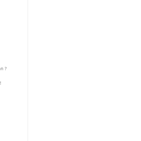
!
n ?
!
i