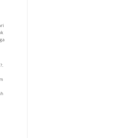
ri
uk
gga
?.
um
ah