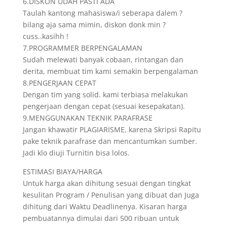
6.DISKON UDAH PASTI ADA
Taulah kantong mahasiswa/i seberapa dalem ?
bilang aja sama mimin, diskon donk min ?
cuss..kasihh !
7.PROGRAMMER BERPENGALAMAN
Sudah melewati banyak cobaan, rintangan dan
derita, membuat tim kami semakin berpengalaman
8.PENGERJAAN CEPAT
Dengan tim yang solid. kami terbiasa melakukan
pengerjaan dengan cepat (sesuai kesepakatan).
9.MENGGUNAKAN TEKNIK PARAFRASE
Jangan khawatir PLAGIARISME, karena Skripsi Rapitu
pake teknik parafrase dan mencantumkan sumber.
Jadi klo diuji Turnitin bisa lolos.
ESTIMASI BIAYA/HARGA
Untuk harga akan dihitung sesuai dengan tingkat
kesulitan Program / Penulisan yang dibuat dan Juga
dihitung dari Waktu Deadlinenya. Kisaran harga
pembuatannya dimulai dari 500 ribuan untuk