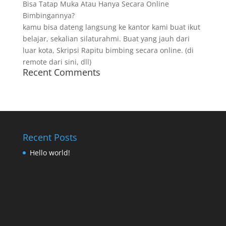
Bisa Tatap Muka Atau Hanya Secara Online
Bimbingannya?
kamu bisa dateng langsung ke kantor kami buat ikut
belajar, sekalian silaturahmi. Buat yang jauh dari
luar kota, Skripsi Rapitu bimbing secara online. (di
remote dari sini, dll)
Recent Comments
Recent Posts
Hello world!