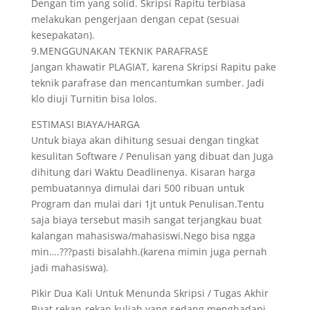
Dengan tim yang solid. Skripsi Rapitu terbiasa
melakukan pengerjaan dengan cepat (sesuai
kesepakatan).
9.MENGGUNAKAN TEKNIK PARAFRASE
Jangan khawatir PLAGIAT, karena Skripsi Rapitu pake
teknik parafrase dan mencantumkan sumber. Jadi
klo diuji Turnitin bisa lolos.
ESTIMASI BIAYA/HARGA
Untuk biaya akan dihitung sesuai dengan tingkat
kesulitan Software / Penulisan yang dibuat dan Juga
dihitung dari Waktu Deadlinenya. Kisaran harga
pembuatannya dimulai dari 500 ribuan untuk
Program dan mulai dari 1jt untuk Penulisan.Tentu
saja biaya tersebut masih sangat terjangkau buat
kalangan mahasiswa/mahasiswi.Nego bisa ngga
min….???pasti bisalahh.(karena mimin juga pernah
jadi mahasiswa).
Pikir Dua Kali Untuk Menunda Skripsi / Tugas Akhir
Buat rekan-rekan kuliah yang sedang menghadapi