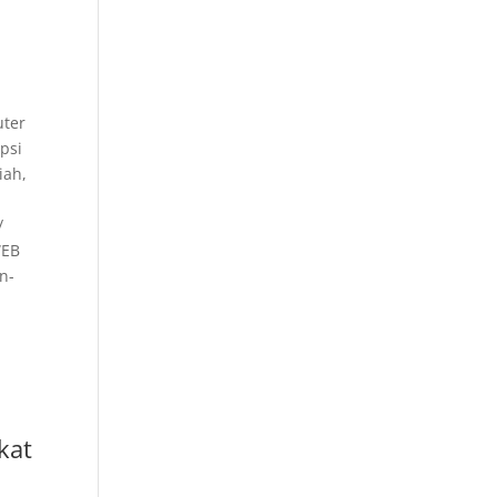
uter
ipsi
iah,
/
WEB
n-
kat