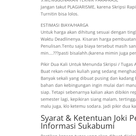
Jangan takut PLAGIARISME, karena Skripsi Rap
Turnitin bisa lolos.
ESTIMASI BIAYA/HARGA
Untuk harga akan dihitung sesuai dengan tingk
Waktu Deadlinenya. Kisaran harga pembuatann
Penulisan.Tentu saja biaya tersebut masih s
min….???pasti bisalahh.(karena mimin juga pe
Pikir Dua Kali Untuk Menunda Skripsi / Tugas 
Buat rekan-rekan kuliah yang sedang menghad
Banyak sekali yang dibuat pusing dan kadang
bahan dan kebingungan ingin mulai dari mana
siap. Tetapi sebenarnya kalian akan dibikin r
semester lagi, kepikiran siang malam, tertin
malu juga, klo ketemu sodara. Jadi pikir dua
Syarat & Ketentuan Joki 
Informasi Sukabumi