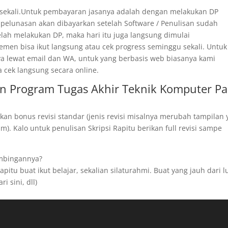
 sekali.Untuk pembayaran jasanya adalah dengan melakukan DP
 pelunasan akan dibayarkan setelah Software / Penulisan sudah
telah melakukan DP, maka hari itu juga langsung dimulai
men bisa ikut langsung atau cek progress seminggu sekali. Untuk
ya lewat email dan WA, untuk yang berbasis web biasanya kami
a cek langsung secara online.
n Program Tugas Akhir Teknik Komputer Pa
kan bonus revisi standar (jenis revisi misalnya merubah tampilan
). Kalo untuk penulisan Skripsi Rapitu berikan full revisi sampe
imbingannya?
pitu buat ikut belajar, sekalian silaturahmi. Buat yang jauh dari l
i sini, dll)