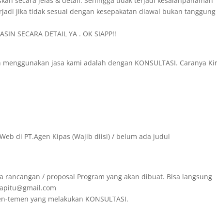
skan secara jelas & detail. Sehingga tidak terjadi kesalahpahaman
rjadi jika tidak sesuai dengan kesepakatan diawal bukan tanggung
SIN SECARA DETAIL YA . OK SIAPP!!
in menggunakan jasa kami adalah dengan KONSULTASI. Caranya Ki
Web di PT.Agen Kipas (Wajib diisi) / belum ada judul
a rancangan / proposal Program yang akan dibuat. Bisa langsung
irapitu@gmail.com
emen-temen yang melakukan KONSULTASI.