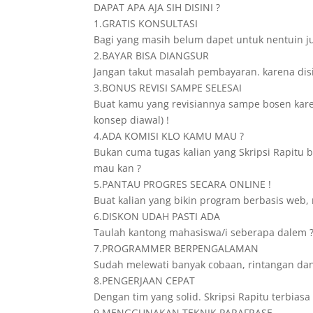
DAPAT APA AJA SIH DISINI ?
1.GRATIS KONSULTASI
Bagi yang masih belum dapet untuk nentuin ju
2.BAYAR BISA DIANGSUR
Jangan takut masalah pembayaran. karena disini
3.BONUS REVISI SAMPE SELESAI
Buat kamu yang revisiannya sampe bosen karena
konsep diawal) !
4.ADA KOMISI KLO KAMU MAU ?
Bukan cuma tugas kalian yang Skripsi Rapitu 
mau kan ?
5.PANTAU PROGRES SECARA ONLINE !
Buat kalian yang bikin program berbasis web, 
6.DISKON UDAH PASTI ADA
Taulah kantong mahasiswa/i seberapa dalem ? 
7.PROGRAMMER BERPENGALAMAN
Sudah melewati banyak cobaan, rintangan da
8.PENGERJAAN CEPAT
Dengan tim yang solid. Skripsi Rapitu terbia
9.MENGGUNAKAN TEKNIK PARAFRASE