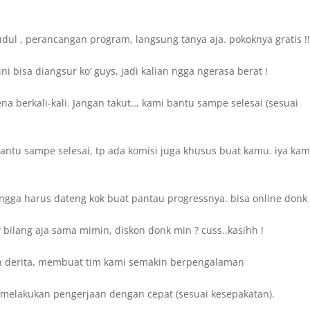
dul , perancangan program, langsung tanya aja. pokoknya gratis !
 bisa diangsur ko’ guys, jadi kalian ngga ngerasa berat !
 berkali-kali. Jangan takut.., kami bantu sampe selesai (sesuai
bantu sampe selesai, tp ada komisi juga khusus buat kamu. iya kam
ngga harus dateng kok buat pantau progressnya. bisa online donk 
bilang aja sama mimin, diskon donk min ? cuss..kasihh !
n derita, membuat tim kami semakin berpengalaman
sa melakukan pengerjaan dengan cepat (sesuai kesepakatan).