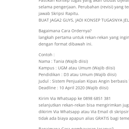
Pastikan konsep tugas yang akan dibuat dijela
selama pengerjaan. Perubahan (revisi) yang te
jawab Skripsi Rapitu.
BUAT JAGA2 GUYS, JADI KONSEP TUGASNYA JELA
Bagaimana Cara Ordernya?
langkah pertama untuk rekan-rekan yang ing
dengan format dibawah ini.
Contoh :
Nama : Tania (Wajib diisi)
Kampus : UGM atau Umum (Wajib diisi)
Pendidikan : D3 atau Umum (Wajib diisi)
Judul : Sistem Penjualan Kipas Angin berbasis 
Deadline : 10 April 2020 (Wajib diisi)
Kirim Via Whatsapp ke 0898 6851 381
selanjutkan rekan-rekan bisa mengirimkan jug
dikirim Via Whatsapp atau Via Email di skrips
tidak ada biaya apapun alias GRATIS bagi t
Bagaimana Cara pembayaran Jasanya?