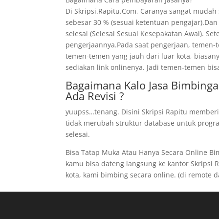
Di Skripsi.Rapitu.Com, Caranya sangat mudah
sebesar 30 % (sesuai ketentuan pengajar).Dan
selesai (Selesai Sesuai Kesepakatan Awal). Se
pengerjaannya.Pada saat pengerjaan, temen-te
temen-temen yang jauh dari luar kota, biasan
sediakan link onlinenya. Jadi temen-temen bis
Bagaimana Kalo Jasa Bimbinga
Ada Revisi ?
yuupss…tenang. Disini Skripsi Rapitu memberi
tidak merubah struktur database untuk program
selesai.
Bisa Tatap Muka Atau Hanya Secara Online B
kamu bisa dateng langsung ke kantor Skripsi Ra
kota, kami bimbing secara online. (di remote dar