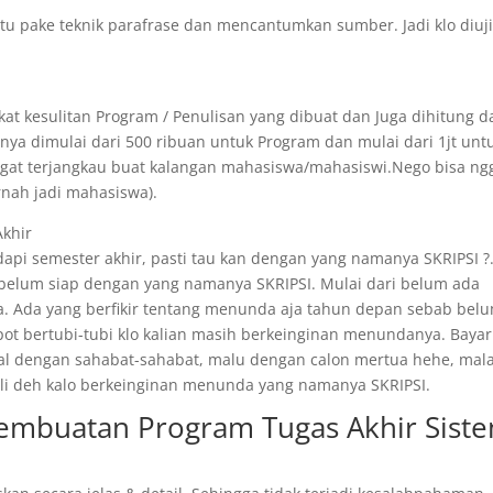
itu pake teknik parafrase dan mencantumkan sumber. Jadi klo diuj
at kesulitan Program / Penulisan yang dibuat dan Juga dihitung d
ya dimulai dari 500 ribuan untuk Program dan mulai dari 1jt unt
angat terjangkau buat kalangan mahasiswa/mahasiswi.Nego bisa ng
rnah jadi mahasiswa).
Akhir
api semester akhir, pasti tau kan dengan yang namanya SKRIPSI ?
 belum siap dengan yang namanya SKRIPSI. Mulai dari belum ada
. Ada yang berfikir tentang menunda aja tahun depan sebab bel
epot bertubi-tubi klo kalian masih berkeinginan menundanya. Bayar
ggal dengan sahabat-sahabat, malu dengan calon mertua hehe, mal
 kali deh kalo berkeinginan menunda yang namanya SKRIPSI.
Pembuatan Program Tugas Akhir Sist