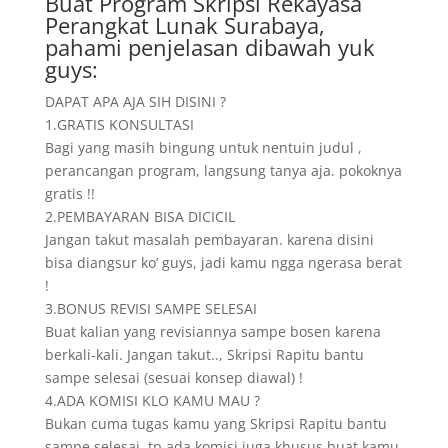
Buat Program Skripsi Rekayasa
Perangkat Lunak Surabaya,
pahami penjelasan dibawah yuk
guys:
DAPAT APA AJA SIH DISINI ?
1.GRATIS KONSULTASI
Bagi yang masih bingung untuk nentuin judul ,
perancangan program, langsung tanya aja. pokoknya
gratis !!
2.PEMBAYARAN BISA DICICIL
Jangan takut masalah pembayaran. karena disini
bisa diangsur ko’ guys, jadi kamu ngga ngerasa berat
!
3.BONUS REVISI SAMPE SELESAI
Buat kalian yang revisiannya sampe bosen karena
berkali-kali. Jangan takut.., Skripsi Rapitu bantu
sampe selesai (sesuai konsep diawal) !
4.ADA KOMISI KLO KAMU MAU ?
Bukan cuma tugas kamu yang Skripsi Rapitu bantu
sampe selesai, tp ada komisi juga khusus buat kamu.