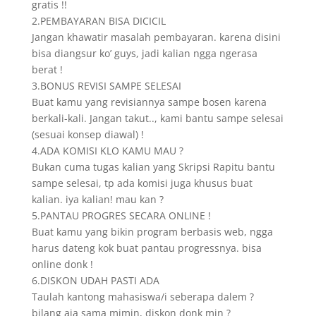
gratis !!
2.PEMBAYARAN BISA DICICIL
Jangan khawatir masalah pembayaran. karena disini
bisa diangsur ko’ guys, jadi kalian ngga ngerasa
berat !
3.BONUS REVISI SAMPE SELESAI
Buat kamu yang revisiannya sampe bosen karena
berkali-kali. Jangan takut.., kami bantu sampe selesai
(sesuai konsep diawal) !
4.ADA KOMISI KLO KAMU MAU ?
Bukan cuma tugas kalian yang Skripsi Rapitu bantu
sampe selesai, tp ada komisi juga khusus buat
kalian. iya kalian! mau kan ?
5.PANTAU PROGRES SECARA ONLINE !
Buat kamu yang bikin program berbasis web, ngga
harus dateng kok buat pantau progressnya. bisa
online donk !
6.DISKON UDAH PASTI ADA
Taulah kantong mahasiswa/i seberapa dalem ?
bilang aja sama mimin, diskon donk min ?