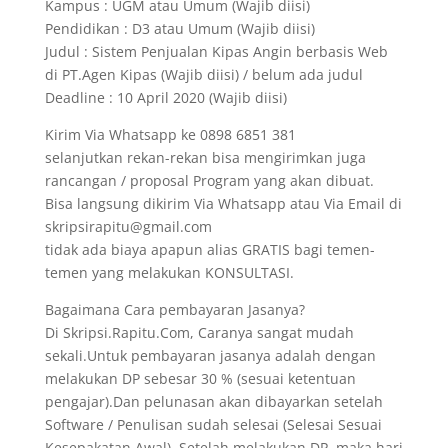
Kampus : UGM atau Umum (Wajib diisi)
Pendidikan : D3 atau Umum (Wajib diisi)
Judul : Sistem Penjualan Kipas Angin berbasis Web
di PT.Agen Kipas (Wajib diisi) / belum ada judul
Deadline : 10 April 2020 (Wajib diisi)
Kirim Via Whatsapp ke 0898 6851 381
selanjutkan rekan-rekan bisa mengirimkan juga
rancangan / proposal Program yang akan dibuat.
Bisa langsung dikirim Via Whatsapp atau Via Email di
skripsirapitu@gmail.com
tidak ada biaya apapun alias GRATIS bagi temen-
temen yang melakukan KONSULTASI.
Bagaimana Cara pembayaran Jasanya?
Di Skripsi.Rapitu.Com, Caranya sangat mudah
sekali.Untuk pembayaran jasanya adalah dengan
melakukan DP sebesar 30 % (sesuai ketentuan
pengajar).Dan pelunasan akan dibayarkan setelah
Software / Penulisan sudah selesai (Selesai Sesuai
Kesepakatan Awal). Setelah melakukan DP, maka hari