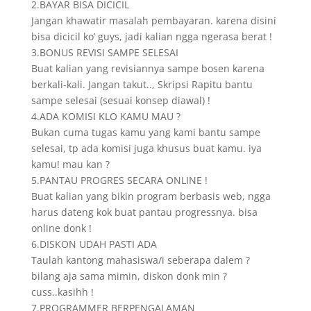
2.BAYAR BISA DICICIL
Jangan khawatir masalah pembayaran. karena disini
bisa dicicil ko’ guys, jadi kalian ngga ngerasa berat !
3.BONUS REVISI SAMPE SELESAI
Buat kalian yang revisiannya sampe bosen karena
berkali-kali. Jangan takut.., Skripsi Rapitu bantu
sampe selesai (sesuai konsep diawal) !
4.ADA KOMISI KLO KAMU MAU ?
Bukan cuma tugas kamu yang kami bantu sampe
selesai, tp ada komisi juga khusus buat kamu. iya
kamu! mau kan ?
5.PANTAU PROGRES SECARA ONLINE !
Buat kalian yang bikin program berbasis web, ngga
harus dateng kok buat pantau progressnya. bisa
online donk !
6.DISKON UDAH PASTI ADA
Taulah kantong mahasiswa/i seberapa dalem ?
bilang aja sama mimin, diskon donk min ?
cuss..kasihh !
7.PROGRAMMER BERPENGALAMAN