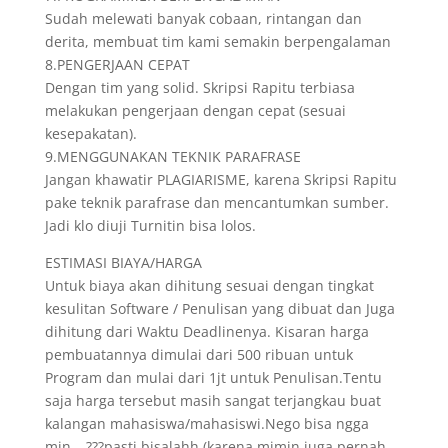
Sudah melewati banyak cobaan, rintangan dan
derita, membuat tim kami semakin berpengalaman
8.PENGERJAAN CEPAT
Dengan tim yang solid. Skripsi Rapitu terbiasa
melakukan pengerjaan dengan cepat (sesuai
kesepakatan).
9.MENGGUNAKAN TEKNIK PARAFRASE
Jangan khawatir PLAGIARISME, karena Skripsi Rapitu
pake teknik parafrase dan mencantumkan sumber.
Jadi klo diuji Turnitin bisa lolos.
ESTIMASI BIAYA/HARGA
Untuk biaya akan dihitung sesuai dengan tingkat
kesulitan Software / Penulisan yang dibuat dan Juga
dihitung dari Waktu Deadlinenya. Kisaran harga
pembuatannya dimulai dari 500 ribuan untuk
Program dan mulai dari 1jt untuk Penulisan.Tentu
saja harga tersebut masih sangat terjangkau buat
kalangan mahasiswa/mahasiswi.Nego bisa ngga
min….???pasti bisalahh.(karena mimin juga pernah