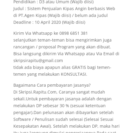
Pendidikan : D3 atau Umum (Wajib diisi)
Judul : Sistem Penjualan Kipas Angin berbasis Web
di PT.Agen Kipas (Wajib diisi) / belum ada judul
Deadline : 10 April 2020 (Wajib diisi)
Kirim Via Whatsapp ke 0898 6851 381
selanjutkan teman-teman bisa mengirimkan juga
rancangan / proposal Program yang akan dibuat.
Bisa langsung dikirim Via Whatsapp atau Via Email di
skripsirapitu@gmail.com
tidak ada biaya apapun alias GRATIS bagi temen-
temen yang melakukan KONSULTASI.
Bagaimana Cara pembayaran Jasanya?
Di Skripsi.Rapitu.Com, Caranya sangat mudah
sekali.Untuk pembayaran jasanya adalah dengan
melakukan DP sebesar 30 % (sesuai ketentuan
pengajar).Dan pelunasan akan dibayarkan setelah
Software / Penulisan sudah selesai (Selesai Sesuai
Kesepakatan Awal). Setelah melakukan DP, maka hari
itu juga langsung dimulai pengerjaannya.Pada saat