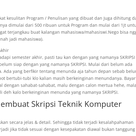
at kesulitan Program / Penulisan yang dibuat dan Juga dihitung d
ya dimulai dari 500 ribuan untuk Program dan mulai dari 1jt unt
angat terjangkau buat kalangan mahasiswa/mahasiswi.Nego bisa ng
rnah jadi mahasiswa).
Akhir
api semester akhir, pasti tau kan dengan yang namanya SKRIPSI 
 belum siap dengan yang namanya SKRIPSI. Mulai dari belum ada
. Ada yang berfikir tentang menunda aja tahun depan sebab bel
epot bertubi-tubi klo kalian masih berkeinginan menundanya. Bayar
ggal dengan sahabat-sahabat, malu dengan calon mertua hehe, mal
 kali deh kalo berkeinginan menunda yang namanya SKRIPSI.
membuat Skripsi Teknik Komputer
skan secara jelas & detail. Sehingga tidak terjadi kesalahpahaman
rjadi jika tidak sesuai dengan kesepakatan diawal bukan tanggung