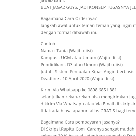
jawab kami.
BUAT JAGA2 GUYS, JADI KONSEP TUGASNYA JELA
Bagaimana Cara Ordernya?
langkah awal untuk teman-teman yang ingin 
dengan format dibawah ini.
Contoh :
Nama : Tania (Wajib diisi)
Kampus : UGM atau Umum (Wajib diisi)
Pendidikan : D3 atau Umum (Wajib diisi)
Judul : Sistem Penjualan Kipas Angin berbasis 
Deadline : 10 April 2020 (Wajib diisi)
Kirim Via Whatsapp ke 0898 6851 381
selanjutkan rekan-rekan bisa mengirimkan jug
dikirim Via Whatsapp atau Via Email di skrips
tidak ada biaya apapun alias GRATIS bagi t
Bagaimana Cara pembayaran Jasanya?
Di Skripsi.Rapitu.Com, Caranya sangat mudah
sebesar 30 % (sesuai ketentuan pengajar).Dan