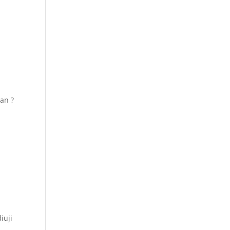
an ?
!
iuji