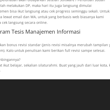
telah melakukan DP, maka hari itu juga langsung dimulai
men bisa ikut langsung atau cek progress seminggu sekali. Untuk
ya lewat email dan WA, untuk yang berbasis web biasanya kami
a cek langsung secara online.
gram Tesis Manajemen Informasi
kan bonus revisi standar (jenis revisi misalnya merubah tampilan
). Kalo untuk penulisan kami berikan full revisi sampe selesai.
imbingannya?
ikut belajar, sekalian silaturahmi. Buat yang jauh dari luar kota,
)