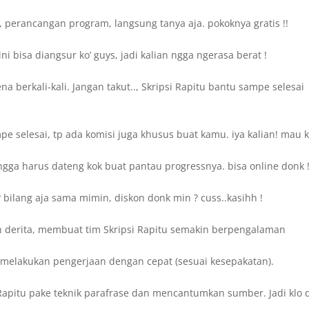
, perancangan program, langsung tanya aja. pokoknya gratis !!
 bisa diangsur ko’ guys, jadi kalian ngga ngerasa berat !
 berkali-kali. Jangan takut.., Skripsi Rapitu bantu sampe selesai
e selesai, tp ada komisi juga khusus buat kamu. iya kalian! mau k
gga harus dateng kok buat pantau progressnya. bisa online donk 
bilang aja sama mimin, diskon donk min ? cuss..kasihh !
 derita, membuat tim Skripsi Rapitu semakin berpengalaman
sa melakukan pengerjaan dengan cepat (sesuai kesepakatan).
Rapitu pake teknik parafrase dan mencantumkan sumber. Jadi klo d