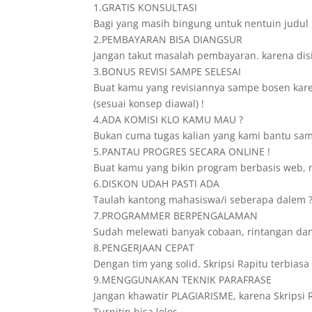
1.GRATIS KONSULTASI
Bagi yang masih bingung untuk nentuin judul 
2.PEMBAYARAN BISA DIANGSUR
Jangan takut masalah pembayaran. karena disini
3.BONUS REVISI SAMPE SELESAI
Buat kamu yang revisiannya sampe bosen karena
(sesuai konsep diawal) !
4.ADA KOMISI KLO KAMU MAU ?
Bukan cuma tugas kalian yang kami bantu samp
5.PANTAU PROGRES SECARA ONLINE !
Buat kamu yang bikin program berbasis web, n
6.DISKON UDAH PASTI ADA
Taulah kantong mahasiswa/i seberapa dalem ? 
7.PROGRAMMER BERPENGALAMAN
Sudah melewati banyak cobaan, rintangan dan
8.PENGERJAAN CEPAT
Dengan tim yang solid. Skripsi Rapitu terbia
9.MENGGUNAKAN TEKNIK PARAFRASE
Jangan khawatir PLAGIARISME, karena Skripsi 
Turnitin bisa lolos.