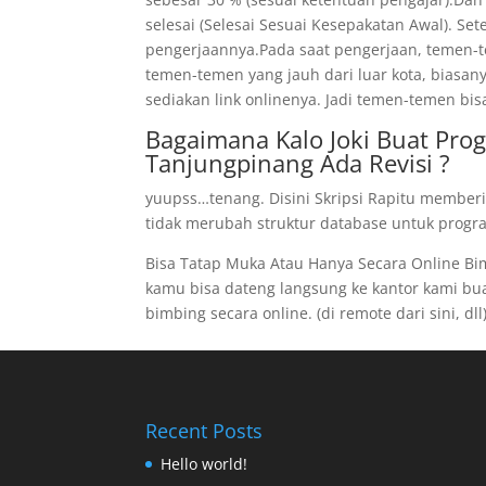
selesai (Selesai Sesuai Kesepakatan Awal). Se
pengerjaannya.Pada saat pengerjaan, temen-te
temen-temen yang jauh dari luar kota, biasan
sediakan link onlinenya. Jadi temen-temen bis
Bagaimana Kalo Joki Buat Pro
Tanjungpinang Ada Revisi ?
yuupss…tenang. Disini Skripsi Rapitu memberi
tidak merubah struktur database untuk program
Bisa Tatap Muka Atau Hanya Secara Online B
kamu bisa dateng langsung ke kantor kami buat 
bimbing secara online. (di remote dari sini, dll
Recent Posts
Hello world!