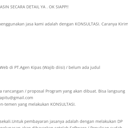
SIN SECARA DETAIL YA . OK SIAPP!!
menggunakan jasa kami adalah dengan KONSULTASI. Caranya Kiri
Web di PT.Agen Kipas (Wajib diisi) / belum ada judul
a rancangan / proposal Program yang akan dibuat. Bisa langsung
irapitu@gmail.com
emen-temen yang melakukan KONSULTASI.
 sekali.Untuk pembayaran jasanya adalah dengan melakukan DP
 pelunasan akan dibayarkan setelah Software / Penulisan sudah