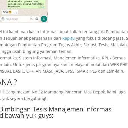
el ini kami mau kasih informasi buat kalian tentang Joki Pembuata
lah sebuah anak perusahaan dari
Rapitu
yang fokus dibidang jasa. 
Bimbingan Pembuatan Program Tugas Akhir, Skripsi, Tesis, Makalah
Jadi ngga usah bingung ya teman-teman.
nformatika, Sistem Informasi, Manajemen Informatika, RPL / Semua
n-lain. Untuk jenis programnya kami melayani mulai dari WEB PHP,
SUAL BASIC, C++, ANIMASI, JAVA, SPSS, SMARTPLS dan Lain-lain.
NA ?
amai 1 Gang makam No 32 Mampang Pancoran Mas Depok, kami juga
. yuk segera bergabung!
a Bimbingan Tesis Manajemen Informasi
dibawah yuk guys: