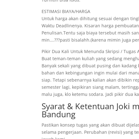
ESTIMASI BIAYA/HARGA
Untuk harga akan dihitung sesuai dengan tingk
Waktu Deadlinenya. Kisaran harga pembuatann
Penulisan.Tentu saja biaya tersebut masih s
min….???pasti bisalahh.(karena mimin juga pe
Pikir Dua Kali Untuk Menunda Skripsi / Tugas 
Buat teman-teman kuliah yang sedang menghad
Banyak sekali yang dibuat pusing dan kadang
bahan dan kebingungan ingin mulai dari mana
siap. Tetapi sebenarnya kalian akan dibikin r
semester lagi, kepikiran siang malam, tertin
malu juga, klo ketemu sodara. Jadi pikir dua
Syarat & Ketentuan Joki 
Bandung
Pastikan konsep tugas yang akan dibuat dijela
selama pengerjaan. Perubahan (revisi) yang te