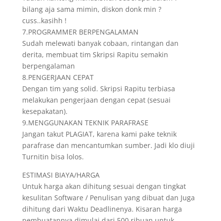
bilang aja sama mimin, diskon donk min ?
cuss..kasihh !
7.PROGRAMMER BERPENGALAMAN
Sudah melewati banyak cobaan, rintangan dan
derita, membuat tim Skripsi Rapitu semakin
berpengalaman
8.PENGERJAAN CEPAT
Dengan tim yang solid. Skripsi Rapitu terbiasa
melakukan pengerjaan dengan cepat (sesuai
kesepakatan).
9.MENGGUNAKAN TEKNIK PARAFRASE
Jangan takut PLAGIAT, karena kami pake teknik
parafrase dan mencantumkan sumber. Jadi klo diuji
Turnitin bisa lolos.
ESTIMASI BIAYA/HARGA
Untuk harga akan dihitung sesuai dengan tingkat
kesulitan Software / Penulisan yang dibuat dan Juga
dihitung dari Waktu Deadlinenya. Kisaran harga
pembuatannya dimulai dari 500 ribuan untuk