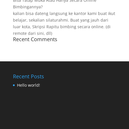
Bisa Tatap Muka Atau Hanya Secara Online
Bimbingannya?
kalian bisa dateng langsung ke kantor kami buat ikut
belajar, sekalian silaturahmi. Buat yang jauh dari
luar kota, Skripsi Rapitu bimbing secara online. (di
remote dari sini, dll)
Recent Comments
Recent Posts
Hello world!