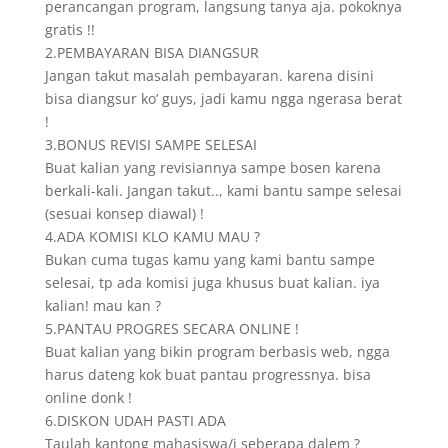
perancangan program, langsung tanya aja. pokoknya
gratis !!
2.PEMBAYARAN BISA DIANGSUR
Jangan takut masalah pembayaran. karena disini
bisa diangsur ko’ guys, jadi kamu ngga ngerasa berat
!
3.BONUS REVISI SAMPE SELESAI
Buat kalian yang revisiannya sampe bosen karena
berkali-kali. Jangan takut.., kami bantu sampe selesai
(sesuai konsep diawal) !
4.ADA KOMISI KLO KAMU MAU ?
Bukan cuma tugas kamu yang kami bantu sampe
selesai, tp ada komisi juga khusus buat kalian. iya
kalian! mau kan ?
5.PANTAU PROGRES SECARA ONLINE !
Buat kalian yang bikin program berbasis web, ngga
harus dateng kok buat pantau progressnya. bisa
online donk !
6.DISKON UDAH PASTI ADA
Taulah kantong mahasiswa/i seberapa dalem ?