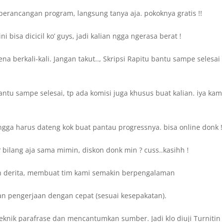
perancangan program, langsung tanya aja. pokoknya gratis !!
bisa dicicil ko’ guys, jadi kalian ngga ngerasa berat !
a berkali-kali. Jangan takut.., Skripsi Rapitu bantu sampe selesai
ntu sampe selesai, tp ada komisi juga khusus buat kalian. iya kam
gga harus dateng kok buat pantau progressnya. bisa online donk 
bilang aja sama mimin, diskon donk min ? cuss..kasihh !
n derita, membuat tim kami semakin berpengalaman
an pengerjaan dengan cepat (sesuai kesepakatan).
eknik parafrase dan mencantumkan sumber. Jadi klo diuji Turnitin