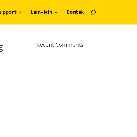
upport
Lain-lain
Kontak
g
Recent Comments