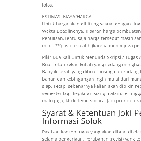
lolos.
ESTIMASI BIAYA/HARGA
Untuk harga akan dihitung sesuai dengan tingk
Waktu Deadlinenya. Kisaran harga pembuatann
Penulisan.Tentu saja harga tersebut masih s
min….???pasti bisalahh.(karena mimin juga pe
Pikir Dua Kali Untuk Menunda Skripsi / Tugas 
Buat rekan-rekan kuliah yang sedang menghad
Banyak sekali yang dibuat pusing dan kadang
bahan dan kebingungan ingin mulai dari mana
siap. Tetapi sebenarnya kalian akan dibikin r
semester lagi, kepikiran siang malam, tertin
malu juga, klo ketemu sodara. Jadi pikir dua
Syarat & Ketentuan Joki
Informasi Solok
Pastikan konsep tugas yang akan dibuat dijela
selama pengerjaan. Perubahan (revisi) yang te