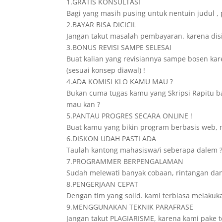
1.GRATIS KONSULTASI
Bagi yang masih pusing untuk nentuin judul , 
2.BAYAR BISA DICICIL
Jangan takut masalah pembayaran. karena disini 
3.BONUS REVISI SAMPE SELESAI
Buat kalian yang revisiannya sampe bosen karen
(sesuai konsep diawal) !
4.ADA KOMISI KLO KAMU MAU ?
Bukan cuma tugas kamu yang Skripsi Rapitu ba
mau kan ?
5.PANTAU PROGRES SECARA ONLINE !
Buat kamu yang bikin program berbasis web, n
6.DISKON UDAH PASTI ADA
Taulah kantong mahasiswa/i seberapa dalem ? 
7.PROGRAMMER BERPENGALAMAN
Sudah melewati banyak cobaan, rintangan da
8.PENGERJAAN CEPAT
Dengan tim yang solid. kami terbiasa melakuk
9.MENGGUNAKAN TEKNIK PARAFRASE
Jangan takut PLAGIARISME, karena kami pake t