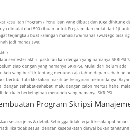
at kesulitan Program / Penulisan yang dibuat dan Juga dihitung d
ya dimulai dari 500 ribuan untuk Program dan mulai dari 1jt unt
angat terjangkau buat kalangan mahasiswa/mahasiswi.Nego bisa n
rnah jadi mahasiswa).
Akhir
api semester akhir, pasti tau kan dengan yang namanya SKRIPSI ?
 belum siap dengan yang namanya SKRIPSI. Mulai dari belum ada
. Ada yang berfikir tentang menunda aja tahun depan sebab bel
epot bertubi-tubi klo kalian masih berkeinginan menundanya. Bayar
ggal dengan sahabat-sahabat, malu dengan calon mertua hehe, mal
 kali deh kalo berkeinginan menunda yang namanya SKRIPSI.
 Pembuatan Program Skripsi Manajem
skan secara jelas & detail. Sehingga tidak terjadi kesalahpahaman
rjadi jika tidak sesuai dengan kesepakatan diawal bukan tanggung