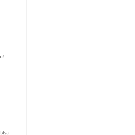
u!
!
 bisa