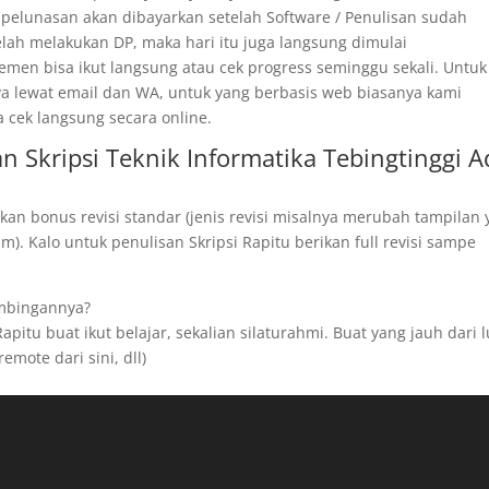
 pelunasan akan dibayarkan setelah Software / Penulisan sudah
telah melakukan DP, maka hari itu juga langsung dimulai
men bisa ikut langsung atau cek progress seminggu sekali. Untuk
ya lewat email dan WA, untuk yang berbasis web biasanya kami
a cek langsung secara online.
 Skripsi Teknik Informatika Tebingtinggi A
kan bonus revisi standar (jenis revisi misalnya merubah tampilan
). Kalo untuk penulisan Skripsi Rapitu berikan full revisi sampe
imbingannya?
apitu buat ikut belajar, sekalian silaturahmi. Buat yang jauh dari 
remote dari sini, dll)