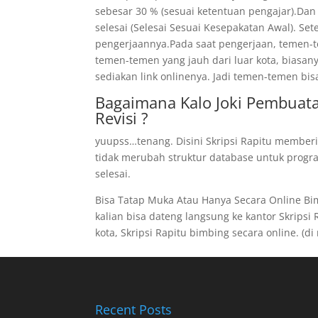
sebesar 30 % (sesuai ketentuan pengajar).Dan
selesai (Selesai Sesuai Kesepakatan Awal). Se
pengerjaannya.Pada saat pengerjaan, temen-te
temen-temen yang jauh dari luar kota, biasan
sediakan link onlinenya. Jadi temen-temen bis
Bagaimana Kalo Joki Pembuatan
Revisi ?
yuupss…tenang. Disini Skripsi Rapitu memberi
tidak merubah struktur database untuk program
selesai.
Bisa Tatap Muka Atau Hanya Secara Online B
kalian bisa dateng langsung ke kantor Skripsi R
kota, Skripsi Rapitu bimbing secara online. (di 
Recent Posts