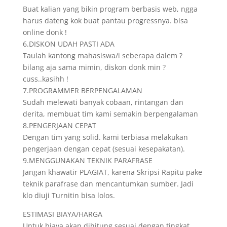
Buat kalian yang bikin program berbasis web, ngga
harus dateng kok buat pantau progressnya. bisa
online donk !
6.DISKON UDAH PASTI ADA
Taulah kantong mahasiswa/i seberapa dalem ?
bilang aja sama mimin, diskon donk min ?
cuss..kasihh !
7.PROGRAMMER BERPENGALAMAN
Sudah melewati banyak cobaan, rintangan dan
derita, membuat tim kami semakin berpengalaman
8.PENGERJAAN CEPAT
Dengan tim yang solid. kami terbiasa melakukan
pengerjaan dengan cepat (sesuai kesepakatan).
9.MENGGUNAKAN TEKNIK PARAFRASE
Jangan khawatir PLAGIAT, karena Skripsi Rapitu pake
teknik parafrase dan mencantumkan sumber. Jadi
klo diuji Turnitin bisa lolos.
ESTIMASI BIAYA/HARGA
Untuk biaya akan dihitung sesuai dengan tingkat