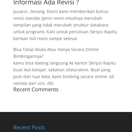
Informasi Ada Revisi ?
yuupss…tenang. Disini kami memberikan bonus
revisi standar (jenis revisi misalnya merubah
tampilan yang tidak merubah struktur database
untuk program). Kalo untuk penulisan Skripsi Rapitu
berikan full revisi sampe selesai.
Bisa Tatap Muka Atau Hanya Secara Online
Bimbingannya?
kamu bisa dateng langsung ke kantor Skripsi Rapitu
buat ikut belajar, sekalian silaturahmi. Buat yang
jauh dari luar kota, kami bimbing secara online. (di
remote dari sini, dll)
Recent Comments
Recent Posts